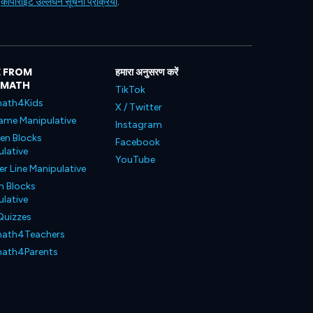
ं
कॉपीराइट उल्लंघन सूचना प्रक्रिया
.
 FROM
हमारा अनुसरण करें
LMATH
TikTok
ath4Kids
X / Twitter
ame Manipulative
Instagram
en Blocks
Facebook
lative
YouTube
 Line Manipulative
n Blocks
lative
Quizzes
ath4Teachers
ath4Parents