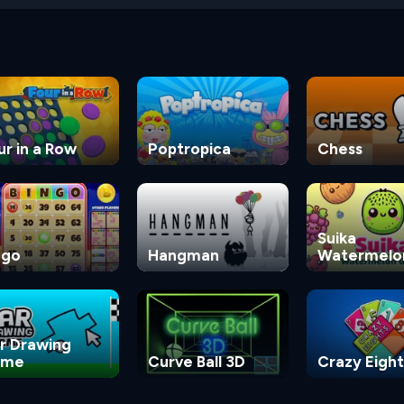
ur in a Row
Poptropica
Chess
Suika
ngo
Hangman
Watermelo
Game
r Drawing
ame
Curve Ball 3D
Crazy Eight