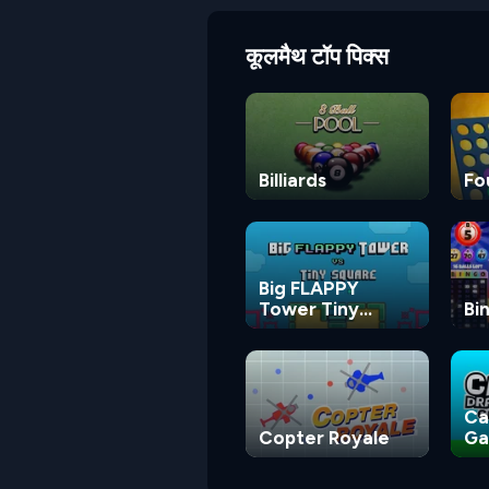
कूलमैथ टॉप पिक्स
Billiards
Fo
Big FLAPPY
Tower Tiny
Bi
Square
Ca
Copter Royale
G