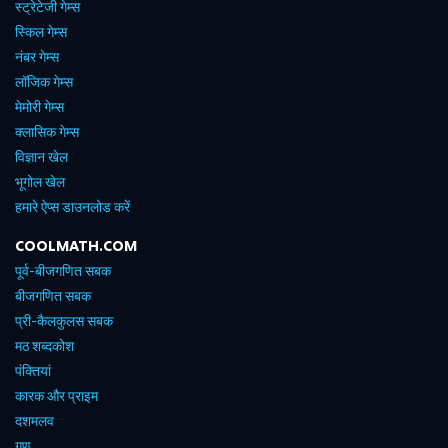
स्ट्रेटेजी गेम्स
स्किल गेम्स
नंबर गेम्स
लॉजिक गेम्स
मेमोरी गेम्स
क्लासिक गेम्स
विज्ञान खेल
भूगोल खेल
हमारे ऐप्स डाउनलोड करें
COOLMATH.COM
पूर्व-बीजगणित सबक
बीजगणित सबक
प्री-कैलकुलस सबक
मठ शब्दकोश
पंक्तियां
कारक और प्राइम
दशमलव
गुण