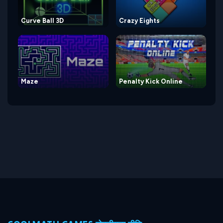
Curve Ball 3D
Crazy Eights
Maze
Penalty Kick Online