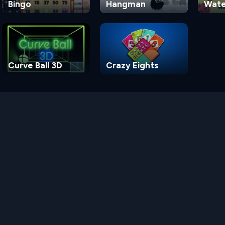
Bingo
Hangman
Wate
Gam
Curve Ball 3D
Crazy Eights