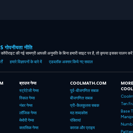
ोपनीयता नीति
कॉपीराइट की गई सामग्री आपकी अनुमति के बिना हमारी साइट पर है, तो कृपया इसका पालन करे
ें
हमारे विज्ञापनों के बारे में
एडब्लॉक अक्सर किये गए सवाल
OM
ब्राउज गेम्स
COOLMATH.COM
MORE
COO
स्ट्रेटेजी गेम्स
पूर्व-बीजगणित सबक
Coolm
स्किल गेम्स
बीजगणित सबक
Ten Fr
नंबर गेम्स
प्री-कैलकुलस सबक
Base T
लॉजिक गेम्स
मठ शब्दकोश
Manipu
मेमोरी गेम्स
पंक्तियां
Number
क्लासिक गेम्स
कारक और प्राइम
Patter