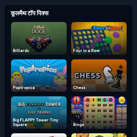
कूलमैथ टॉप पिक्स
Billiards
Four in a Row
Poptropica
Chess
Big FLAPPY Tower Tiny
Square
Bingo