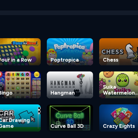
Four in a Row
Poptropica
Chess
Suika
Bingo
Hangman
Watermelon
Game
Car Drawing
Game
Curve Ball 3D
Crazy Eights