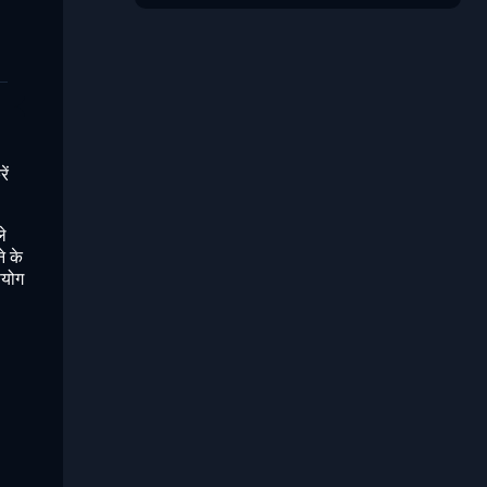
ें
े
े के
पयोग