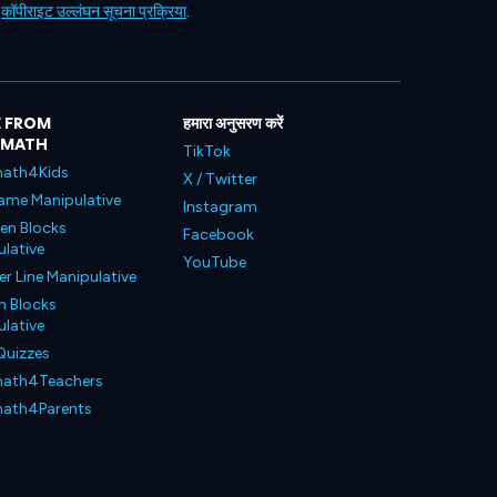
ं
कॉपीराइट उल्लंघन सूचना प्रक्रिया
.
 FROM
हमारा अनुसरण करें
LMATH
TikTok
ath4Kids
X / Twitter
ame Manipulative
Instagram
en Blocks
Facebook
lative
YouTube
 Line Manipulative
n Blocks
lative
Quizzes
ath4Teachers
ath4Parents