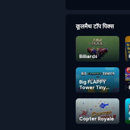
कूलमैथ टॉप पिक्स
Billiards
Big FLAPPY
Tower Tiny
Square
Copter Royale