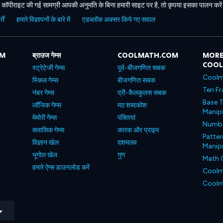
कॉपीराइट की गई सामग्री आपकी अनुमति के बिना हमारी साइट पर है, तो कृपया इसका पालन करे
ें
हमारे विज्ञापनों के बारे में
एडब्लॉक अक्सर किये गए सवाल
OM
ब्राउज गेम्स
COOLMATH.COM
MORE
COO
स्ट्रेटेजी गेम्स
पूर्व-बीजगणित सबक
Coolm
स्किल गेम्स
बीजगणित सबक
Ten Fr
नंबर गेम्स
प्री-कैलकुलस सबक
Base T
लॉजिक गेम्स
मठ शब्दकोश
Manipu
मेमोरी गेम्स
पंक्तियां
Number
क्लासिक गेम्स
कारक और प्राइम
Patter
विज्ञान खेल
दशमलव
Manipu
भूगोल खेल
गुण
Math 
हमारे ऐप्स डाउनलोड करें
Coolm
Coolm