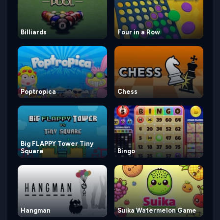
Billiards
Four in a Row
Poptropica
Chess
Big FLAPPY Tower Tiny
Square
Bingo
Hangman
Suika Watermelon Game