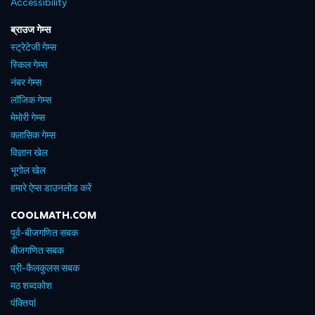
Accessibility
ब्राउज गेम्स
स्ट्रेटेजी गेम्स
स्किल गेम्स
नंबर गेम्स
लॉजिक गेम्स
मेमोरी गेम्स
क्लासिक गेम्स
विज्ञान खेल
भूगोल खेल
हमारे ऐप्स डाउनलोड करें
COOLMATH.COM
पूर्व-बीजगणित सबक
बीजगणित सबक
प्री-कैलकुलस सबक
मठ शब्दकोश
पंक्तियां