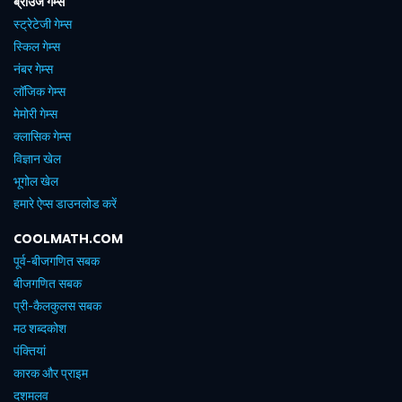
ब्राउज गेम्स
स्ट्रेटेजी गेम्स
स्किल गेम्स
नंबर गेम्स
लॉजिक गेम्स
मेमोरी गेम्स
क्लासिक गेम्स
विज्ञान खेल
भूगोल खेल
हमारे ऐप्स डाउनलोड करें
COOLMATH.COM
पूर्व-बीजगणित सबक
बीजगणित सबक
प्री-कैलकुलस सबक
मठ शब्दकोश
पंक्तियां
कारक और प्राइम
दशमलव