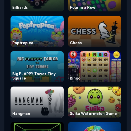
Billiards
Four in a Row
Poptropica
Chess
Big FLAPPY Tower Tiny
Square
Bingo
Hangman
Suika Watermelon Game