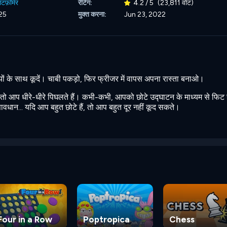
ेटफ़ॉर्मर
रेटिंग:
4.2 / 5
(23,811 वोट)
25
मुक्त करना:
Jun 23, 2022
ं के साथ कूदें। चाबी पकड़ो, फिर फ्रीजर में वापस अपना रास्ता बनाओ।
 तो आप धीरे-धीरे पिघलते हैं। कभी-कभी, आपको छोटे उद्घाटन के माध्यम से फिट 
वधान... यदि आप बहुत छोटे हैं, तो आप बहुत दूर नहीं कूद सकते।
Four in a Row
Poptropica
Chess