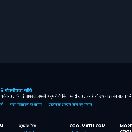
ोपनीयता नीति
कॉपीराइट की गई सामग्री आपकी अनुमति के बिना हमारी साइट पर है, तो कृपया इसका पालन करे
ें
हमारे विज्ञापनों के बारे में
एडब्लॉक अक्सर किये गए सवाल
OM
ब्राउज गेम्स
COOLMATH.COM
MORE
COO