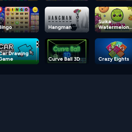
Suika
Bingo
Hangman
Watermelon
Game
Car Drawing
Game
Curve Ball 3D
Crazy Eights