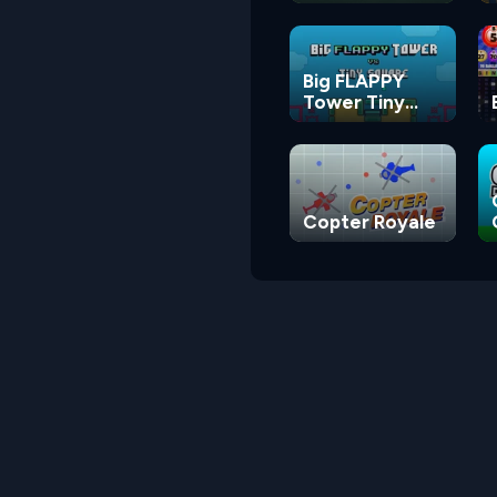
Big FLAPPY
Tower Tiny
Square
Copter Royale