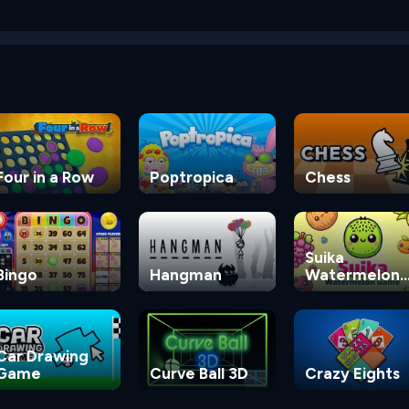
Four in a Row
Poptropica
Chess
Suika
Bingo
Hangman
Watermelon
Game
Car Drawing
Game
Curve Ball 3D
Crazy Eights