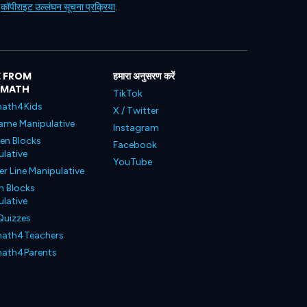
ं
कॉपीराइट उल्लंघन सूचना प्रक्रिया
.
 FROM
हमारा अनुसरण करें
LMATH
TikTok
ath4Kids
X / Twitter
ame Manipulative
Instagram
en Blocks
Facebook
lative
YouTube
 Line Manipulative
n Blocks
lative
Quizzes
ath4Teachers
ath4Parents