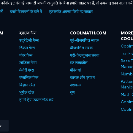
कॉपीराइट की गई सामग्री आपकी अनुमति के बिना हमारी साइट पर है, तो कृपया इसका पालन करे
ें
हमारे विज्ञापनों के बारे में
एडब्लॉक अक्सर किये गए सवाल
OM
ब्राउज गेम्स
COOLMATH.COM
MORE
COO
स्ट्रेटेजी गेम्स
पूर्व-बीजगणित सबक
Coolm
स्किल गेम्स
बीजगणित सबक
Ten Fr
नंबर गेम्स
प्री-कैलकुलस सबक
Base T
लॉजिक गेम्स
मठ शब्दकोश
Manipu
मेमोरी गेम्स
पंक्तियां
Number
क्लासिक गेम्स
कारक और प्राइम
Patter
विज्ञान खेल
दशमलव
Manipu
भूगोल खेल
गुण
Math 
हमारे ऐप्स डाउनलोड करें
Coolm
Coolm