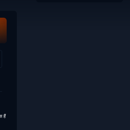
Fat Slice
Fat Slice 2
Chef Sla
 हैं