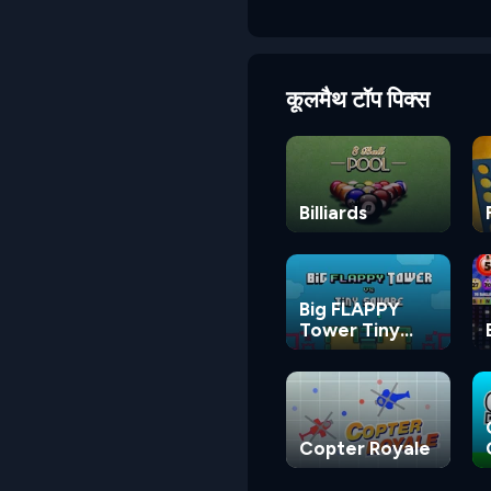
कूलमैथ टॉप पिक्स
Billiards
Big FLAPPY
Tower Tiny
Square
Copter Royale