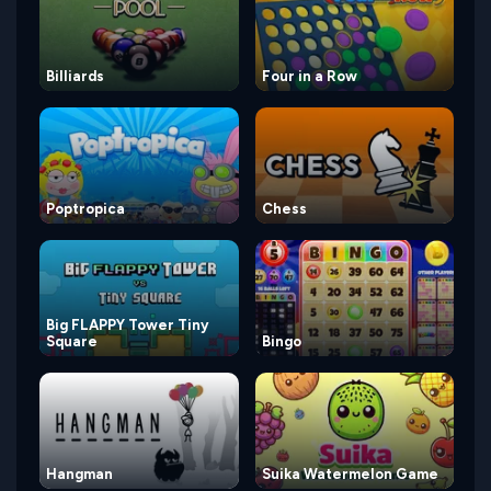
Billiards
Four in a Row
Poptropica
Chess
Big FLAPPY Tower Tiny
Square
Bingo
Hangman
Suika Watermelon Game