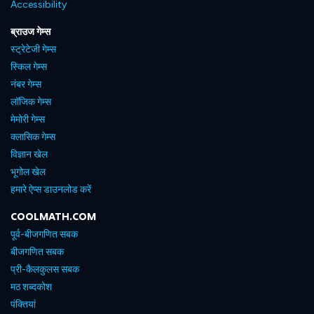
Accessibility
ब्राउज गेम्स
स्ट्रेटेजी गेम्स
स्किल गेम्स
नंबर गेम्स
लॉजिक गेम्स
मेमोरी गेम्स
क्लासिक गेम्स
विज्ञान खेल
भूगोल खेल
हमारे ऐप्स डाउनलोड करें
COOLMATH.COM
पूर्व-बीजगणित सबक
बीजगणित सबक
प्री-कैलकुलस सबक
मठ शब्दकोश
पंक्तियां