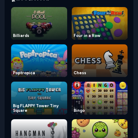
Billiards
Four in a Row
Poptropica
Chess
Big FLAPPY Tower Tiny
Square
Bingo