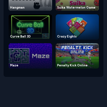
Hangman
Suika Watermelon Game
Curve Ball 3D
Crazy Eights
Maze
Penalty Kick Online