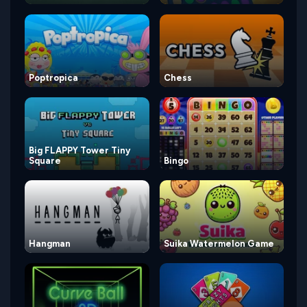
Poptropica
Chess
Big FLAPPY Tower Tiny
Square
Bingo
Hangman
Suika Watermelon Game