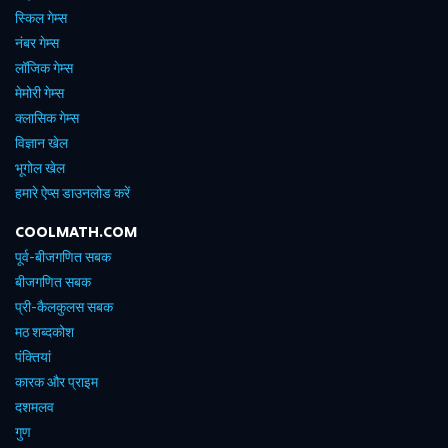
स्किल गेम्स
नंबर गेम्स
लॉजिक गेम्स
मेमोरी गेम्स
क्लासिक गेम्स
विज्ञान खेल
भूगोल खेल
हमारे ऐप्स डाउनलोड करें
COOLMATH.COM
पूर्व-बीजगणित सबक
बीजगणित सबक
प्री-कैलकुलस सबक
मठ शब्दकोश
पंक्तियां
कारक और प्राइम
दशमलव
गुण