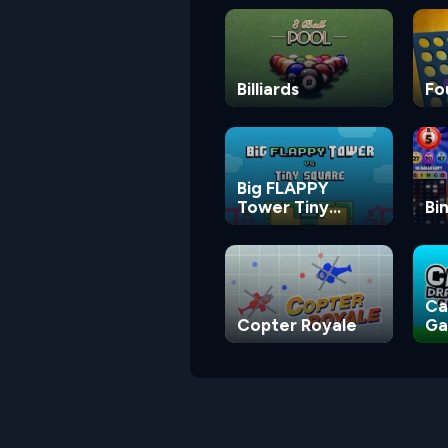
Billiards
Fo
Big FLAPPY
Tower Tiny
Bi
Square
Ca
Copter Royale
G