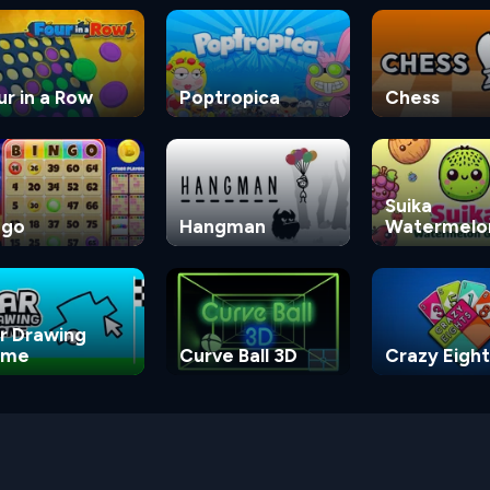
ur in a Row
Poptropica
Chess
Suika
ngo
Hangman
Watermelo
Game
r Drawing
ame
Curve Ball 3D
Crazy Eight