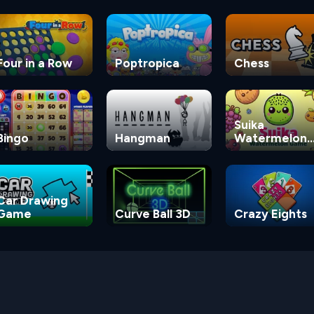
Four in a Row
Poptropica
Chess
Suika
Bingo
Hangman
Watermelon
Game
Car Drawing
Game
Curve Ball 3D
Crazy Eights