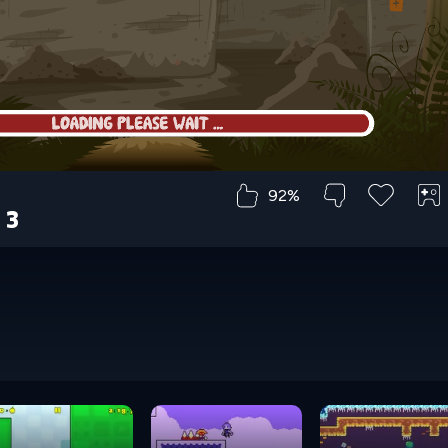
92%
 3