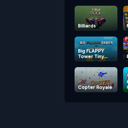
Billiards
Big FLAPPY
Tower Tiny
Square
Copter Royale