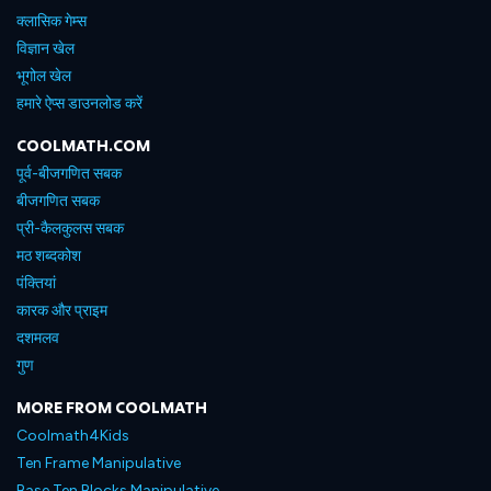
क्लासिक गेम्स
विज्ञान खेल
भूगोल खेल
हमारे ऐप्स डाउनलोड करें
COOLMATH.COM
पूर्व-बीजगणित सबक
बीजगणित सबक
प्री-कैलकुलस सबक
मठ शब्दकोश
पंक्तियां
कारक और प्राइम
दशमलव
गुण
MORE FROM COOLMATH
Coolmath4Kids
Ten Frame Manipulative
Base Ten Blocks Manipulative