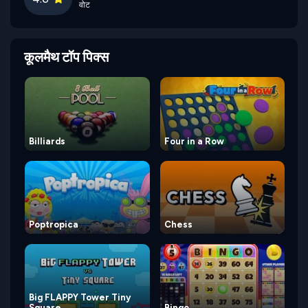
वोट
कूलमैथ टॉप पिक्स
Billiards
Four in a Row
Poptropica
Chess
Big FLAPPY Tower Tiny
Square
Bingo