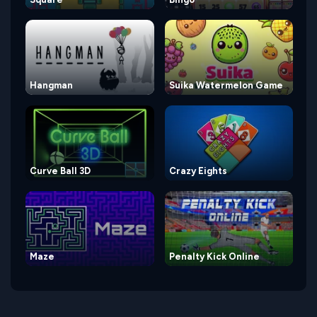
Hangman
Suika Watermelon Game
Curve Ball 3D
Crazy Eights
Maze
Penalty Kick Online