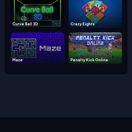
Curve Ball 3D
Crazy Eights
Maze
Penalty Kick Online