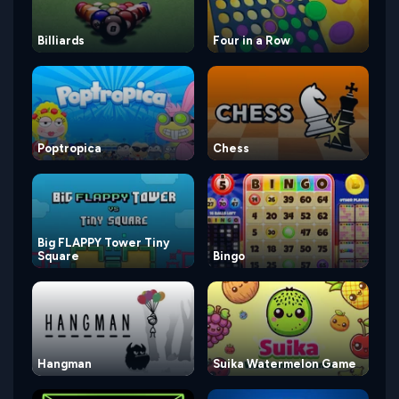
Billiards
Four in a Row
Poptropica
Chess
Big FLAPPY Tower Tiny
Square
Bingo
Hangman
Suika Watermelon Game