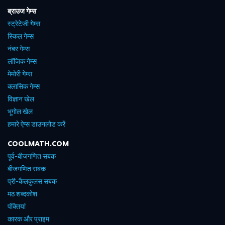
ब्राउज गेम्स
स्ट्रेटेजी गेम्स
स्किल गेम्स
नंबर गेम्स
लॉजिक गेम्स
मेमोरी गेम्स
क्लासिक गेम्स
विज्ञान खेल
भूगोल खेल
हमारे ऐप्स डाउनलोड करें
COOLMATH.COM
पूर्व-बीजगणित सबक
बीजगणित सबक
प्री-कैलकुलस सबक
मठ शब्दकोश
पंक्तियां
कारक और प्राइम