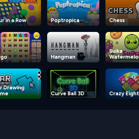
ur in a Row
Poptropica
Chess
Suika
ngo
Hangman
Watermelo
Game
r Drawing
ame
Curve Ball 3D
Crazy Eight