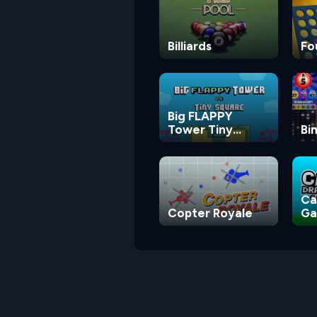
Billiards
Fo
Big FLAPPY
Tower Tiny
Bi
Square
Ca
Copter Royale
G