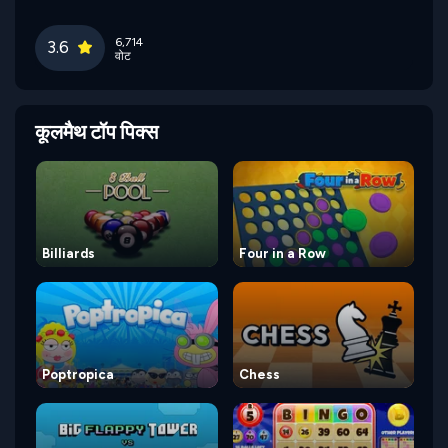
6,714
3.6
वोट
कूलमैथ टॉप पिक्स
Billiards
Four in a Row
Poptropica
Chess