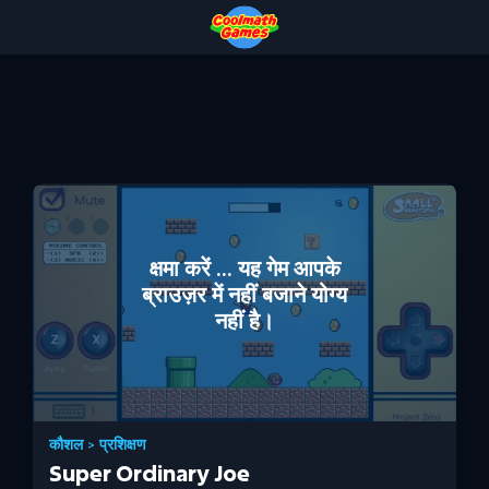
Skip
Skip
Skip
Skip
to
to
to
to
Top
Navigation
Main
Footer
of
Content
Page
क्षमा करें ... यह गेम आपके
ब्राउज़र में नहीं बजाने योग्य
नहीं है।
कौशल
>
प्रशिक्षण
Super Ordinary Joe