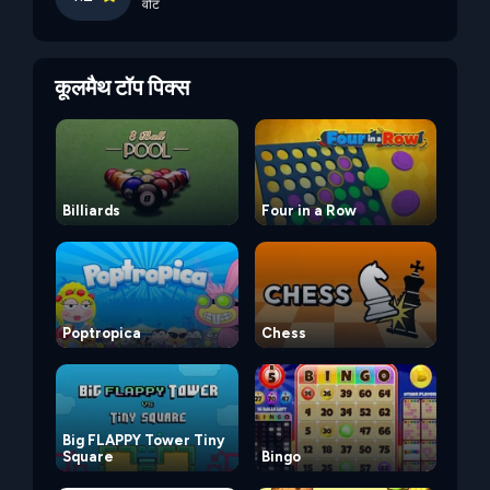
वोट
कूलमैथ टॉप पिक्स
Billiards
Four in a Row
Poptropica
Chess
Big FLAPPY Tower Tiny
Square
Bingo