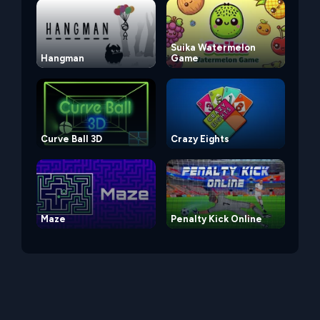
Suika Watermelon
Hangman
Game
Curve Ball 3D
Crazy Eights
Maze
Penalty Kick Online