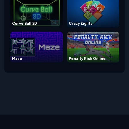
Curve Ball 3D
Crazy Eights
Maze
Penalty Kick Online