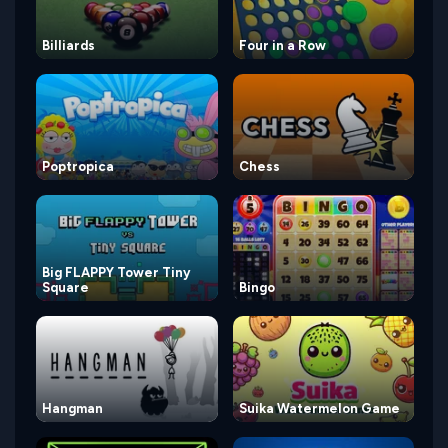
Billiards
Four in a Row
Poptropica
Chess
Big FLAPPY Tower Tiny
Square
Bingo
Hangman
Suika Watermelon Game