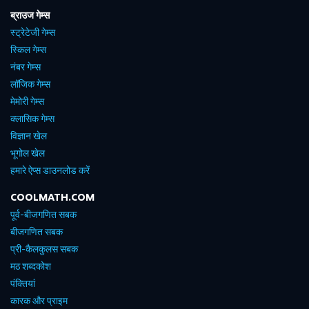
ब्राउज गेम्स
स्ट्रेटेजी गेम्स
स्किल गेम्स
नंबर गेम्स
लॉजिक गेम्स
मेमोरी गेम्स
क्लासिक गेम्स
विज्ञान खेल
भूगोल खेल
हमारे ऐप्स डाउनलोड करें
COOLMATH.COM
पूर्व-बीजगणित सबक
बीजगणित सबक
प्री-कैलकुलस सबक
मठ शब्दकोश
पंक्तियां
कारक और प्राइम