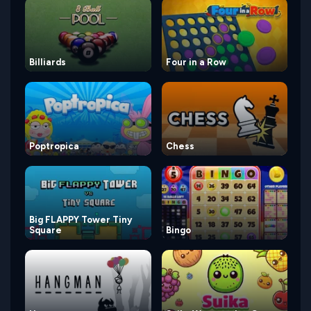
Billiards
Four in a Row
Poptropica
Chess
Big FLAPPY Tower Tiny
Square
Bingo