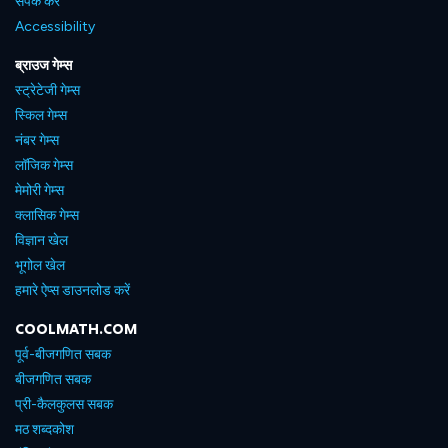
संपर्क करें
Accessibility
ब्राउज गेम्स
स्ट्रेटेजी गेम्स
स्किल गेम्स
नंबर गेम्स
लॉजिक गेम्स
मेमोरी गेम्स
क्लासिक गेम्स
विज्ञान खेल
भूगोल खेल
हमारे ऐप्स डाउनलोड करें
COOLMATH.COM
पूर्व-बीजगणित सबक
बीजगणित सबक
प्री-कैलकुलस सबक
मठ शब्दकोश