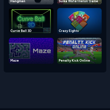
Hangman
Suika Watermelon Game
Curve Ball 3D
Crazy Eights
Maze
Penalty Kick Online