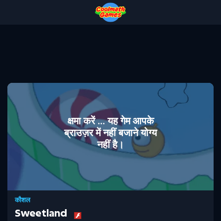
Skip
Skip
Skip
Skip
to
to
to
to
Top
Navigation
Main
Footer
of
Content
Page
क्षमा करें ... यह गेम आपके
ब्राउज़र में नहीं बजाने योग्य
नहीं है।
कौशल
Sweetland