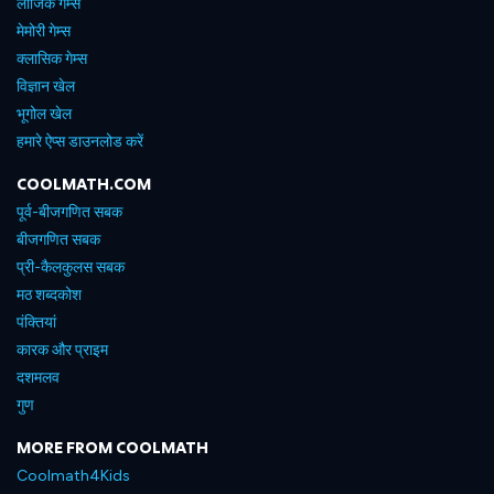
लॉजिक गेम्स
मेमोरी गेम्स
क्लासिक गेम्स
विज्ञान खेल
भूगोल खेल
हमारे ऐप्स डाउनलोड करें
COOLMATH.COM
पूर्व-बीजगणित सबक
बीजगणित सबक
प्री-कैलकुलस सबक
मठ शब्दकोश
पंक्तियां
कारक और प्राइम
दशमलव
गुण
MORE FROM COOLMATH
Coolmath4Kids