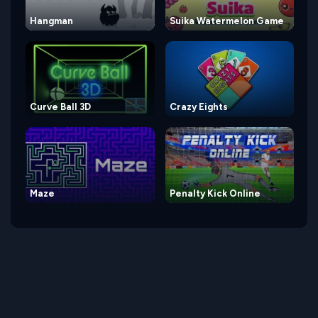
Hangman
Suika Watermelon Game
Curve Ball 3D
Crazy Eights
Maze
Penalty Kick Online