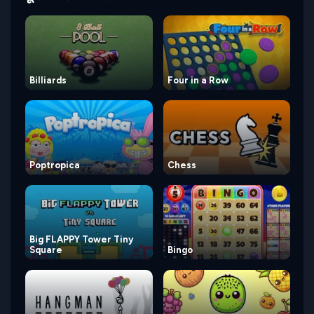
Billiards
Four in a Row
Poptropica
Chess
Big FLAPPY Tower Tiny
Square
Bingo