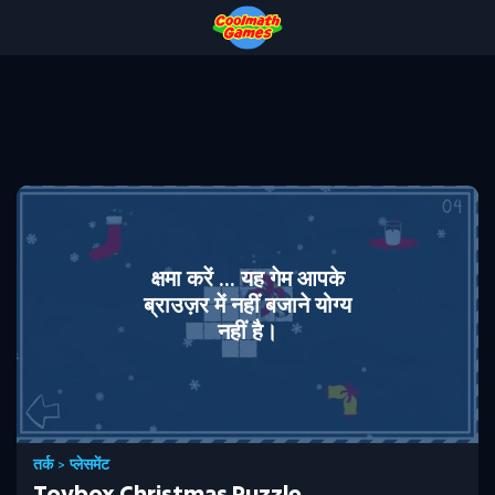
Skip
Skip
Skip
Skip
to
to
to
to
Top
Navigation
Main
Footer
of
Content
Page
क्षमा करें ... यह गेम आपके
ब्राउज़र में नहीं बजाने योग्य
नहीं है।
तर्क
>
प्लेसमेंट
Toybox Christmas Puzzle