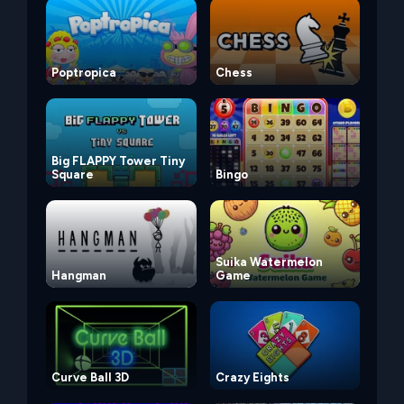
Poptropica
Chess
Big FLAPPY Tower Tiny
Square
Bingo
Suika Watermelon
Hangman
Game
Curve Ball 3D
Crazy Eights