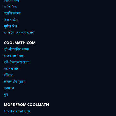
लॉजिक गेम्स
मेमोरी गेम्स
क्लासिक गेम्स
विज्ञान खेल
भूगोल खेल
हमारे ऐप्स डाउनलोड करें
COOLMATH.COM
पूर्व-बीजगणित सबक
बीजगणित सबक
प्री-कैलकुलस सबक
मठ शब्दकोश
पंक्तियां
कारक और प्राइम
दशमलव
गुण
MORE FROM COOLMATH
Coolmath4Kids