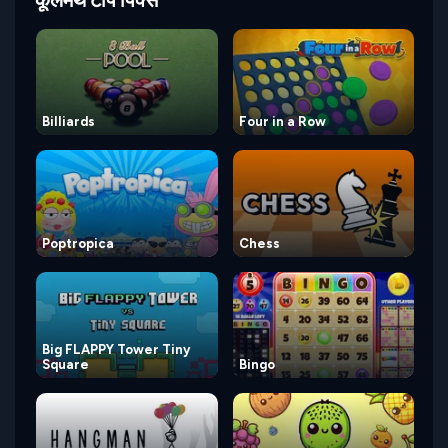
Billiards
Four in a Row
Poptropica
Chess
Big FLAPPY Tower Tiny
Square
Bingo