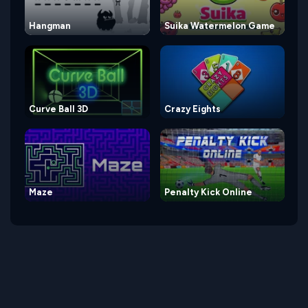
Hangman
Suika Watermelon Game
Curve Ball 3D
Crazy Eights
Maze
Penalty Kick Online