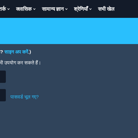
तर्क
क्लासिक
सामान्य ज्ञान
श्रेणियाँ
सभी खेल
ow
Show
Show
Show
Show
bmenu
Submenu
Submenu
Submenu
Submenu
For
For
For
For
तर्क
क्लासिक
सामान्य
श्रेणियाँ
ज्ञान
है?
साइन अप करें
.)
 भी उपयोग कर सकते हैं।
पासवर्ड भूल गए?