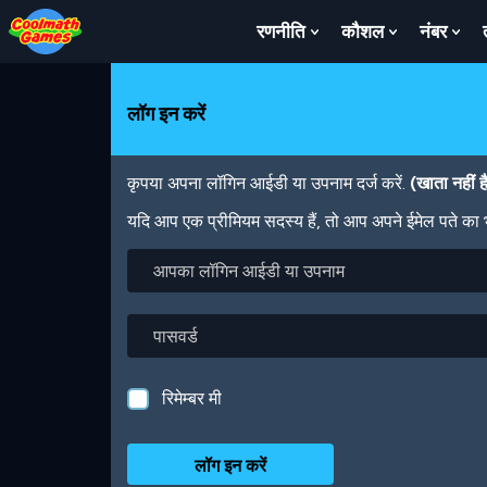
Skip
Skip
Skip
Skip
Skip
to
to
to
to
to
रणनीति
कौशल
नंबर
Show
Show
Sh
Top
Navigation
Main
Footer
main
Submenu
Submenu
Su
of
Content
content
For
For
For
Page
रणनीति
कौशल
नंबर
लॉग इन करें
कृपया अपना लॉगिन आईडी या उपनाम दर्ज करें.
(खाता नहीं 
यदि आप एक प्रीमियम सदस्य हैं, तो आप अपने ईमेल पते का
आपका
लॉगिन
आईडी
या
पासवर्ड
उपनाम
रिमेम्बर मी