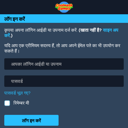
Skip
Skip
Skip
Skip
Skip
to
to
to
to
to
Top
Navigation
Main
Footer
main
लॉग इन करें
of
Content
content
Page
कृपया अपना लॉगिन आईडी या उपनाम दर्ज करें.
(खाता नहीं है?
साइन अप
करें
.)
यदि आप एक प्रीमियम सदस्य हैं, तो आप अपने ईमेल पते का भी उपयोग कर
सकते हैं।
आपका
लॉगिन
आईडी
या
पासवर्ड
उपनाम
पासवर्ड भूल गए?
रिमेम्बर मी