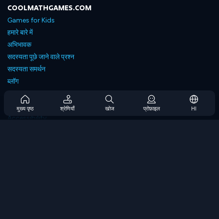
COOLMATHGAMES.COM
Games for Kids
हमारे बारे में
अभिभावक
सदस्यता पूछे जाने वाले प्रश्न
सदस्यता समर्थन
ब्लॉग
Developers
संपर्क करें
मुख्य पृष्ठ
श्रेणियाँ
खोज
प्रोफ़ाइल
HI
Accessibility
ब्राउज गेम्स
स्ट्रेटेजी गेम्स
स्किल गेम्स
नंबर गेम्स
लॉजिक गेम्स
मेमोरी गेम्स
क्लासिक गेम्स