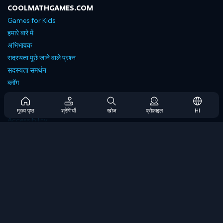
COOLMATHGAMES.COM
Games for Kids
हमारे बारे में
अभिभावक
सदस्यता पूछे जाने वाले प्रश्न
सदस्यता समर्थन
ब्लॉग
Developers
संपर्क करें
मुख्य पृष्ठ
श्रेणियाँ
खोज
प्रोफ़ाइल
HI
Accessibility
ब्राउज गेम्स
स्ट्रेटेजी गेम्स
स्किल गेम्स
नंबर गेम्स
लॉजिक गेम्स
मेमोरी गेम्स
क्लासिक गेम्स