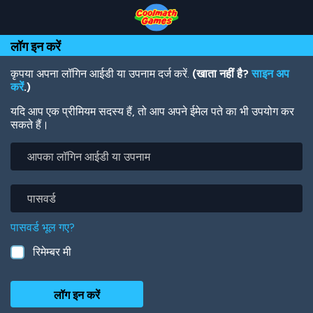
Skip
Skip
Skip
Skip
Skip
to
to
to
to
to
Top
Navigation
Main
Footer
main
लॉग इन करें
of
Content
content
Page
कृपया अपना लॉगिन आईडी या उपनाम दर्ज करें.
(खाता नहीं है?
साइन अप
करें
.)
यदि आप एक प्रीमियम सदस्य हैं, तो आप अपने ईमेल पते का भी उपयोग कर
सकते हैं।
आपका
लॉगिन
आईडी
या
पासवर्ड
उपनाम
पासवर्ड भूल गए?
रिमेम्बर मी