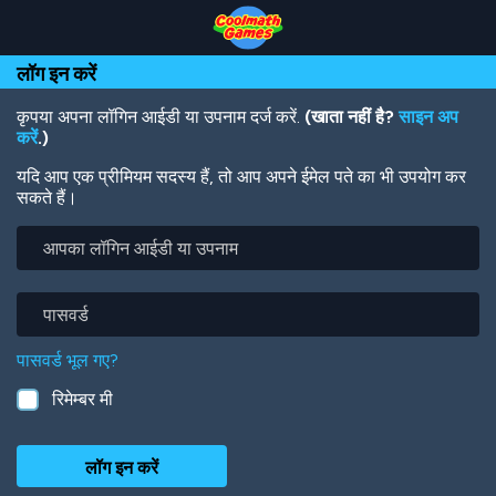
Skip
Skip
Skip
Skip
Skip
to
to
to
to
to
Top
Navigation
Main
Footer
main
लॉग इन करें
of
Content
content
Page
कृपया अपना लॉगिन आईडी या उपनाम दर्ज करें.
(खाता नहीं है?
साइन अप
करें
.)
यदि आप एक प्रीमियम सदस्य हैं, तो आप अपने ईमेल पते का भी उपयोग कर
सकते हैं।
आपका
लॉगिन
आईडी
या
पासवर्ड
उपनाम
पासवर्ड भूल गए?
रिमेम्बर मी