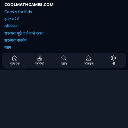
COOLMATHGAMES.COM
Games for Kids
हमारे बारे में
अभिभावक
सदस्यता पूछे जाने वाले प्रश्न
सदस्यता समर्थन
ब्लॉग
Developers
संपर्क करें
मुख्य पृष्ठ
श्रेणियाँ
खोज
प्रोफ़ाइल
HI
Accessibility
ब्राउज गेम्स
स्ट्रेटेजी गेम्स
स्किल गेम्स
नंबर गेम्स
लॉजिक गेम्स
मेमोरी गेम्स
क्लासिक गेम्स