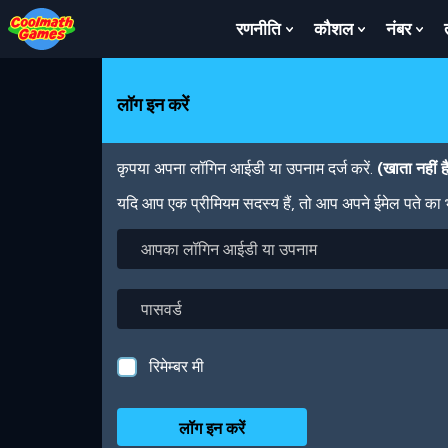
Skip
Skip
Skip
Skip
Skip
to
to
to
to
to
रणनीति
कौशल
नंबर
Show
Show
Sh
Top
Navigation
Main
Footer
main
Submenu
Submenu
Su
of
Content
content
For
For
For
Page
रणनीति
कौशल
नंबर
लॉग इन करें
कृपया अपना लॉगिन आईडी या उपनाम दर्ज करें.
(खाता नहीं 
यदि आप एक प्रीमियम सदस्य हैं, तो आप अपने ईमेल पते का
आपका
लॉगिन
आईडी
या
पासवर्ड
उपनाम
रिमेम्बर मी