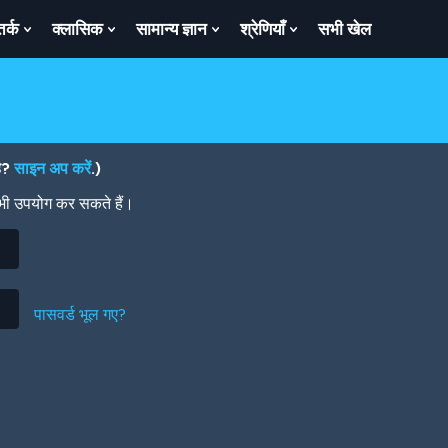
तर्क
क्लासिक
सामान्य ज्ञान
श्रेणियाँ
सभी खेल
ow
Show
Show
Show
Show
bmenu
Submenu
Submenu
Submenu
Submenu
For
For
For
For
तर्क
क्लासिक
सामान्य
श्रेणियाँ
ज्ञान
है?
साइन अप करें
.)
 भी उपयोग कर सकते हैं।
पासवर्ड भूल गए?