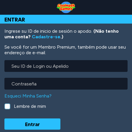
Skip
Skip
Skip
Skip
Ir
to
to
to
to
para
Top
Navigation
Main
Footer
o
ENTRAR
of
Content
conteúdo
Page
principal
Ingrese su ID de inicio de sesión o apodo.
(Não tenho
uma conta?
Cadastre-se
.)
Se você for um Membro Premium, também pode usar seu
endereço de e-mail.
Seu
ID
de
Login
Contraseña
ou
Apelido
Esqueci Minha Senha?
Lembre de mim