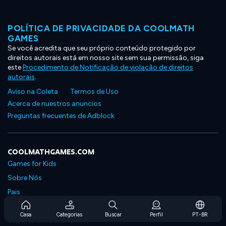
POLÍTICA DE PRIVACIDADE DA COOLMATH
GAMES
Se você acredita que seu próprio conteúdo protegido por
direitos autorais está em nosso site sem sua permissão, siga
este
Procedimento de Notificação de violação de direitos
autorais
.
Aviso na Coleta
Termos de Uso
Acerca de nuestros anuncios
Preguntas frecuentes de Adblock
COOLMATHGAMES.COM
Games for Kids
Sobre Nós
Pais
Perguntas Frequentes Sobre Assinaturas
Casa
Categorias
Buscar
Perfil
PT-BR
Suporte de Assinatura