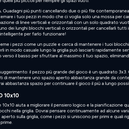
lli più piccoli per riempire gli spazi vuoti.
.
Guadagni più punti cancellando due o più file contemporane
emare i tuoi pezzi in modo che ci voglia solo una mossa per ca
azione di linee verticali e orizzontali con un solo quadrato vuo
o dei lunghi blocchi verticali o orizzontali per cancellarli tutti 
intelligente per farlo funzionare!
ieme i pezzi come un puzzle e cerca di mantenere i tuoi blocchi
rli in modo casuale lungo la griglia può lasciarti rapidamente se
lto verso il basso per sfruttare al massimo il tuo spazio, eliminan
uggerimento: il pezzo più grande del gioco è un quadrato 3x3
sicurati di mantenere uno spazio aperto abbastanza grande da cont
i abbastanza spazio per continuare il gioco il più a lungo possib
 10x10
10x10 aiuta a migliorare il pensiero logico e la pianificazione q
cchi nella griglia. Dovrai pensare continuamente ad alcune varia
aperto sulla griglia, come i pezzi si uniscono per primi e quali ri
prime.