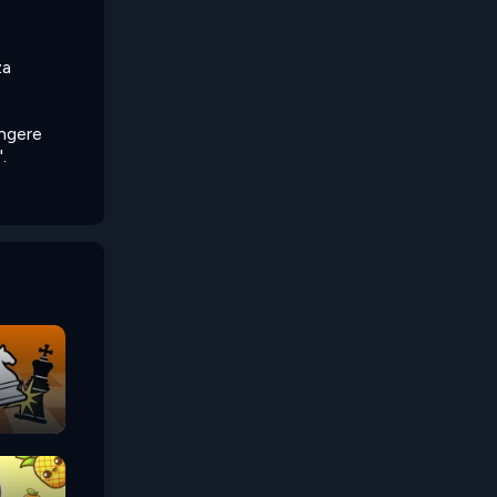
za
ungere
.