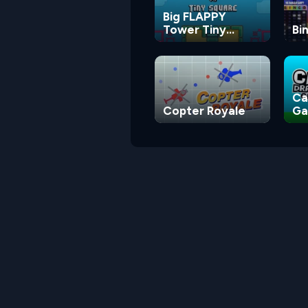
Big FLAPPY
Tower Tiny
Bi
Square
Ca
Copter Royale
G