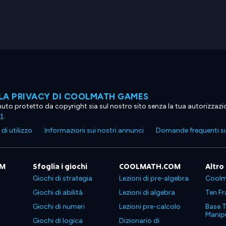
LA PRIVACY DI COOLMATH GAMES
tenuto protetto da copyright sia sul nostro sito senza la tua autorizzaz
ht
.
di utilizzo
Informazioni sui nostri annunci
Domande frequenti su
OM
Sfoglia i giochi
COOLMATH.COM
Altro
Giochi di strategia
Lezioni di pre-algebra
Coolm
Giochi di abilità
Lezioni di algebra
Ten Fr
Giochi di numeri
Lezioni pre-calcolo
Base T
Manipu
Giochi di logica
Dizionario di