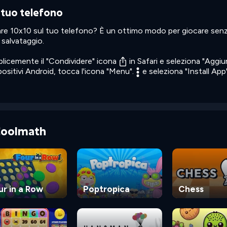
 tuo telefono
are 10x10 sul tuo telefono? È un ottimo modo per giocare sen
 salvataggio.
mplicemente il "Condividere" icona
in Safari e seleziona "Aggi
positivi Android, tocca l'icona "Menu".
e seleziona "Install App"
 Coolmath
ur in a Row
Poptropica
Chess