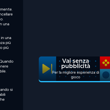
amente.
ncellare
to.
in una
 in una
nza più
do più
Vai senza
. Quando
pubblicità
enere
ile.
Per la migliore esperienza di
gioco
uando si
bili
ghe