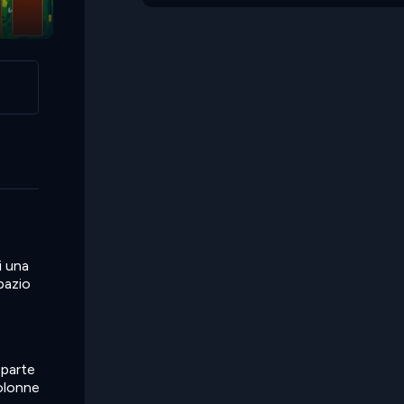
Hexable
i una
pazio
 parte
colonne