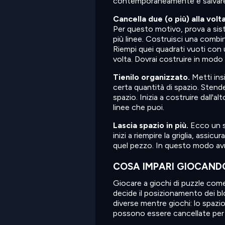
contemporaneamente e salvare que
Cancella due (o più) alla volta
Per questo motivo, prova a sist
più linee. Costruisci una combin
Riempi quei quadrati vuoti con un
volta. Dovrai costruire in modo 
Tienilo organizzato.
Metti ins
certa quantità di spazio. Stende
spazio. Inizia a costruire dall'a
linee che puoi.
Lascia spazio in più.
Ecco un s
inizi a riempire la griglia, as
quel pezzo. In questo modo avra
COSA IMPARI GIOCANDO
Giocare a giochi di puzzle come 
decide il posizionamento dei blo
diverse mentre giochi: lo spazio 
possono essere cancellate per 