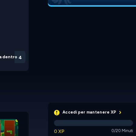
a dentro
3
Accedi per mantenere XP
Wood Block Puzzle
0 XP
0/20 Minuti