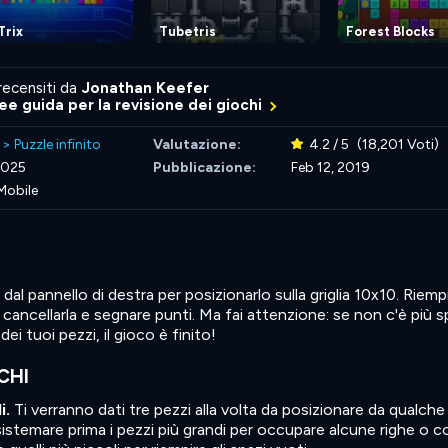
Trix
Tubetris
Forest Blocks
recensiti da
Jonathan Keefer
nee guida per la revisione dei giochi
>
Puzzle infinito
Valutazione:
4.2 / 5
(18,201 Voti)
2025
Pubblicazione:
Feb 12, 2019
Mobile
 dal pannello di destra per posizionarlo sulla griglia 10x10. Riemp
r cancellarla e segnare punti. Ma fai attenzione: se non c'è più s
dei tuoi pezzi, il gioco è finito!
CHI
i.
Ti verranno dati tre pezzi alla volta da posizionare da qualche
a sistemare prima i pezzi più grandi per occupare alcune righe o 