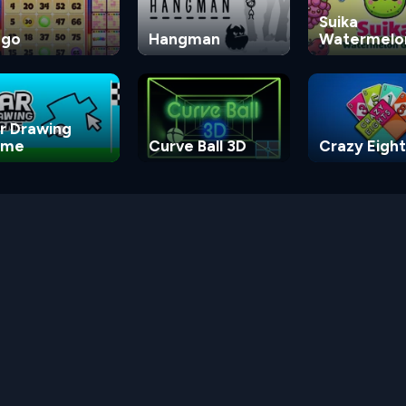
Suika
ngo
Hangman
Watermelo
Game
r Drawing
ame
Curve Ball 3D
Crazy Eight