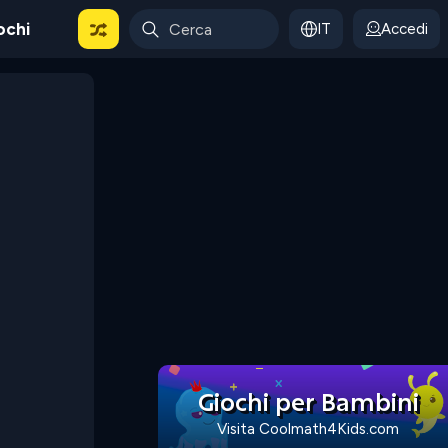
ochi
IT
Accedi
Giochi per Bambini
Visita Coolmath4Kids.com