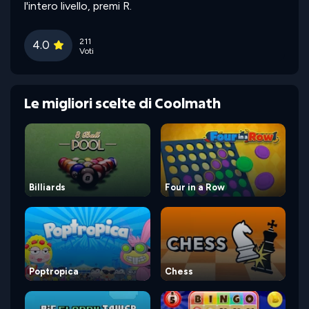
l'intero livello, premi R.
211
4.0
Voti
Le migliori scelte di Coolmath
Billiards
Four in a Row
Poptropica
Chess