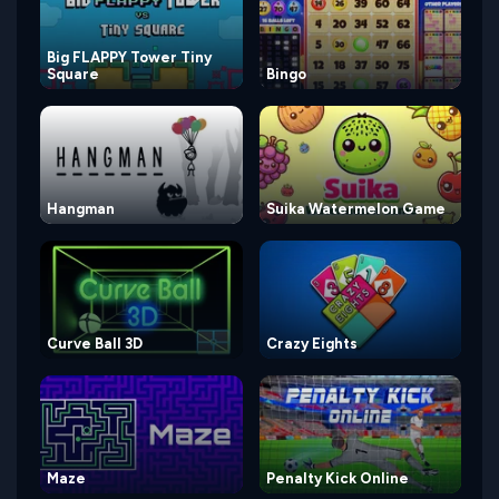
Big FLAPPY Tower Tiny
Square
Bingo
Hangman
Suika Watermelon Game
Curve Ball 3D
Crazy Eights
Maze
Penalty Kick Online