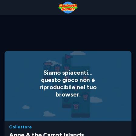
Skip
Skip
Skip
Skip
to
to
to
to
Top
Navigation
Main
Footer
of
Content
Page
Siamo spiacenti...
questo gioco non è
riproducibile nel tuo
browser.
Collettore
Anne & the Carrot Islands