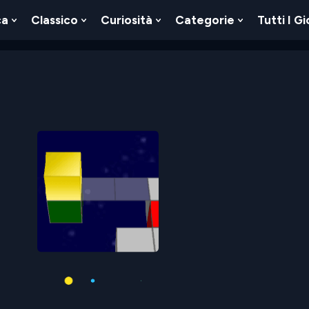
ca
Classico
Curiosità
Categorie
Tutti I Gi
Show
Show
Show
Show
u
Submenu
Submenu
Submenu
Submenu
For
For
For
For
Logica
Classico
Curiosità
Categorie