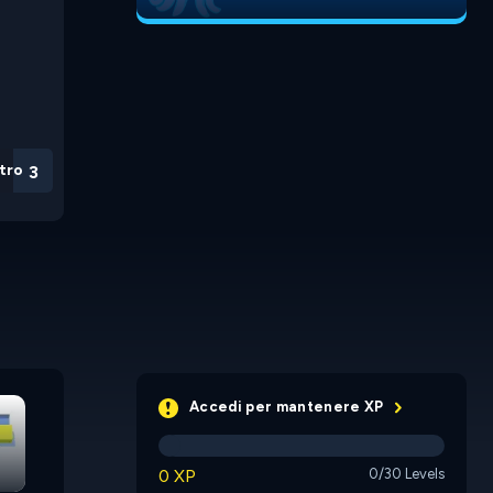
tro
3
Aztec Es
Accedi per mantenere XP
0 XP
0/30 Levels
Impossible Path
Icy North