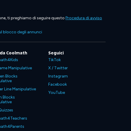
ione, ti preghiamo di seguire questo
Procedura di avviso
l blocco degli annunci
 da Coolmath
Seguici
ath4Kids
TikTok
ame Manipulative
X / Twitter
en Blocks
Instagram
lative
Facebook
 Line Manipulative
YouTube
n Blocks
lative
Quizzes
ath4Teachers
ath4Parents