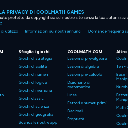
LA PRIVACY DI COOLMATH GAMES
tenuto protetto da copyright sia sul nostro sito senza la tua autorizzaz
ht
.
di utilizzo
Informazioni sui nostri annunci
Domande frequenti su
OM
Sfoglia i giochi
COOLMATH.COM
Altro
Giochi di strategia
Lezioni di pre-algebra
Coolm
Giochi di abilità
Lezioni di algebra
Ten Fr
Giochi di numeri
Lezioni pre-calcolo
Base T
Manipu
Giochi di logica
Dizionario di
matematica
Number
Giochi di memoria
to
Linee
Patter
Giochi classici
Manipu
Fattori e numeri primi
Giochi di scienza
Math 
Decimali
Giochi di geografia
Coolm
Proprietà
Scarica le nostre app
Coolm