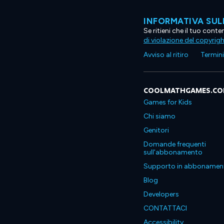
INFORMATIVA SUL
Se ritieni che il tuo con
di violazione del copyrig
Avviso al ritiro
Termini 
COOLMATHGAMES.C
Games for Kids
Chi siamo
Genitori
Domande frequenti
sull'abbonamento
Supporto in abbonamen
Blog
Developers
CONTATTACI
Accessibility