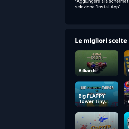
"Aggiungere alla schermata
seleziona "Install App".
Le migliori scelt
Billiards
Big FLAPPY
Tower Tiny
Square