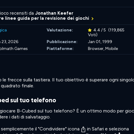
ioco recensiti da
Jonathan Keefer
re linee guida per la revisione dei giochi
gica
Valutazione:
4.4 / 5
(119,865
Voti)
 23, 2026
Pubblicazione:
Jan 01, 1999
olmath Games
Piattaforme:
Browser, Mobile
 le frecce sulla tastiera. Il tuo obiettivo è superare ogni singol
l quadrato finale.
ed sul tuo telefono
 giocare B-Cubed sul tuo telefono? È un ottimo modo per gio
re i dati di salvataggio.
ca semplicemente il "Condividere" icona
in Safari e seleziona