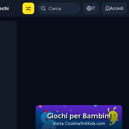
ochi
IT
Accedi
Giochi per Bambini
Visita Coolmath4Kids.com