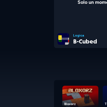
Solo un mome
Logica
B-Cubed
Bloxorz
T