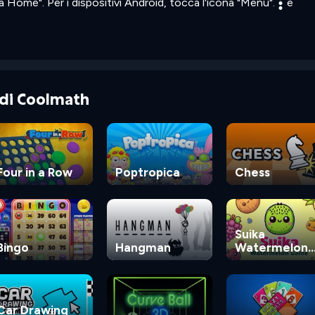
 Home". Per i dispositivi Android, tocca l'icona "Menu".
e
e di Coolmath
Four in a Row
Poptropica
Chess
Suika
Bingo
Hangman
Watermelon
Game
Car Drawing