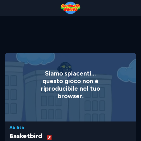
Skip
Skip
Skip
Skip
to
to
to
to
Top
Navigation
Main
Footer
of
Content
Page
Siamo spiacenti...
questo gioco non è
riproducibile nel tuo
browser.
Abilità
Basketbird