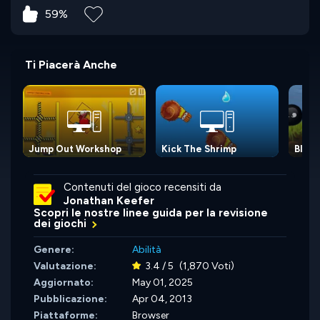
59%
Ti Piacerà Anche
Jump Out Workshop
Kick The Shrimp
Blob
Contenuti del gioco recensiti da
Jonathan Keefer
Scopri le nostre linee guida per la revisione
dei giochi
Genere:
Abilità
Valutazione:
3.4 / 5
(1,870 Voti)
Aggiornato:
May 01, 2025
Pubblicazione:
Apr 04, 2013
Piattaforme:
Browser