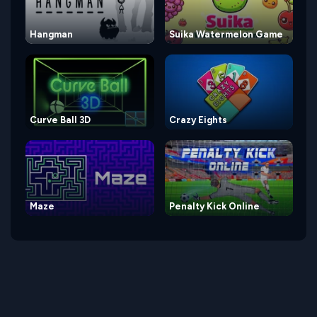
Hangman
Suika Watermelon Game
Curve Ball 3D
Crazy Eights
Maze
Penalty Kick Online