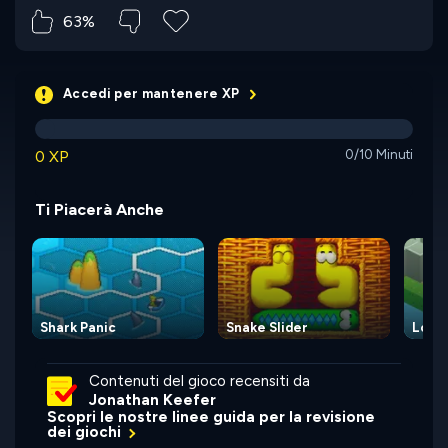
63%
Accedi per mantenere XP
0 XP
0/10 Minuti
Ti Piacerà Anche
Shark Panic
Snake Slider
Lost 
Contenuti del gioco recensiti da
Jonathan Keefer
Scopri le nostre linee guida per la revisione
dei giochi