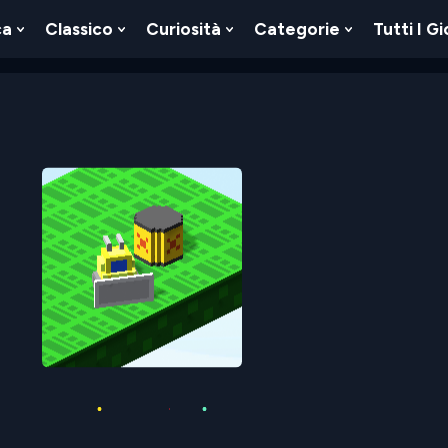
ca
Classico
Curiosità
Categorie
Tutti I Gi
Show
Show
Show
Show
u
Submenu
Submenu
Submenu
Submenu
For
For
For
For
Logica
Classico
Curiosità
Categorie