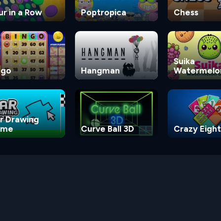
ur in a Row
Poptropica
Chess
Suika
ngo
Hangman
Watermelo
Game
r Drawing
ame
Curve Ball 3D
Crazy Eight