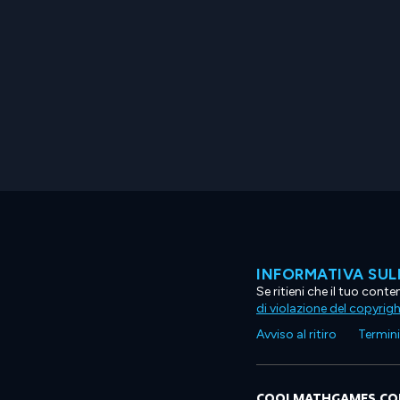
INFORMATIVA SUL
Se ritieni che il tuo con
di violazione del copyrig
Avviso al ritiro
Termini 
COOLMATHGAMES.C