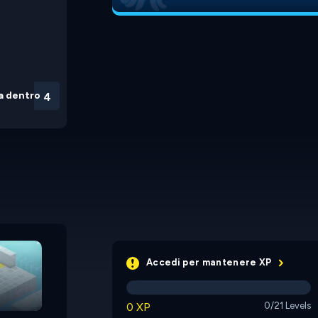
a dentro
3
Three Second Maze
Accedi per mantenere XP
Snake: The Adventure
0 XP
0/21 Levels