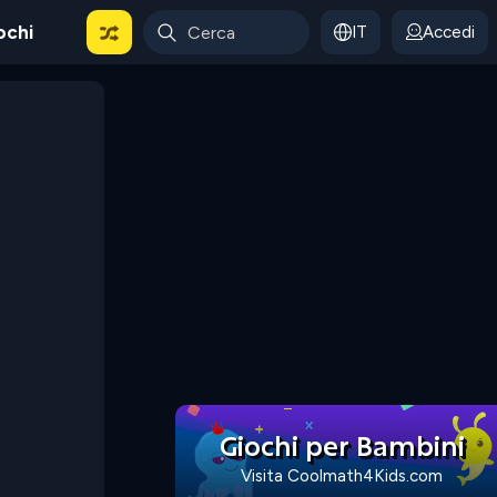
ochi
IT
Accedi
Giochi per Bambini
Visita Coolmath4Kids.com