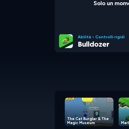
Solo un mome
Abilità
>
Controlli rigidi
Bulldozer
The Cat Burglar & The
Magic Museum
Mar