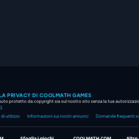
LA PRIVACY DI COOLMATH GAMES
tenuto protetto da copyright sia sul nostro sito senza la tua autorizzaz
ht
.
di utilizzo
Informazioni sui nostri annunci
Domande frequenti su
OM
Sfoglia i giochi
COOLMATH.COM
Altro