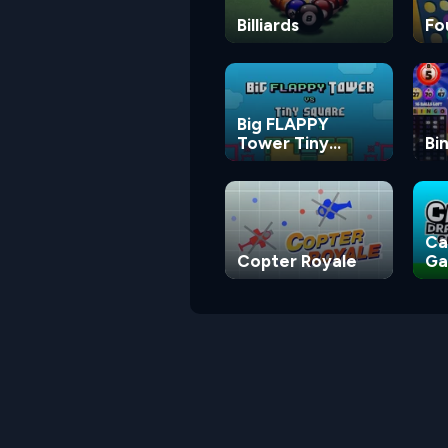
Billiards
Fo
Big FLAPPY
Tower Tiny
Bi
Square
Ca
Copter Royale
G