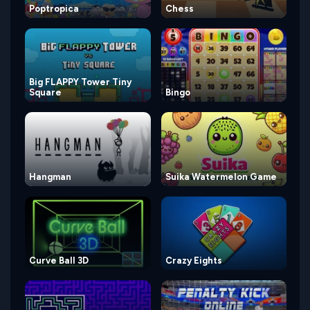
Poptropica
Chess
Big FLAPPY Tower Tiny
Square
Bingo
Hangman
Suika Watermelon Game
Curve Ball 3D
Crazy Eights