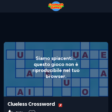
Skip
Skip
Skip
Skip
to
to
to
to
Top
Navigation
Main
Footer
of
Content
Page
Siamo spiacenti...
questo gioco non è
riproducibile nel tuo
browser.
Clueless Crossword