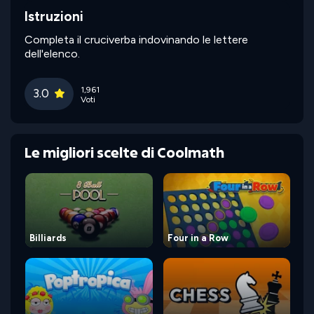
Istruzioni
Completa il cruciverba indovinando le lettere
dell'elenco.
1,961
3.0
Voti
Le migliori scelte di Coolmath
Billiards
Four in a Row