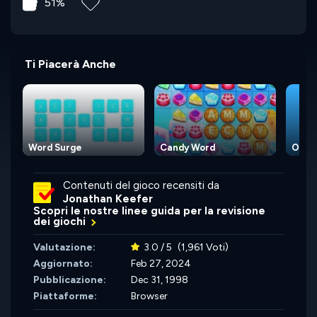
51%
Ti Piacerà Anche
Word Surge
Candy Word
Overw
Contenuti del gioco recensiti da
Jonathan Keefer
Scopri le nostre linee guida per la revisione
dei giochi
Valutazione:
3.0 / 5
(1,961 Voti)
Aggiornato:
Feb 27, 2024
Pubblicazione:
Dec 31, 1998
Piattaforme:
Browser