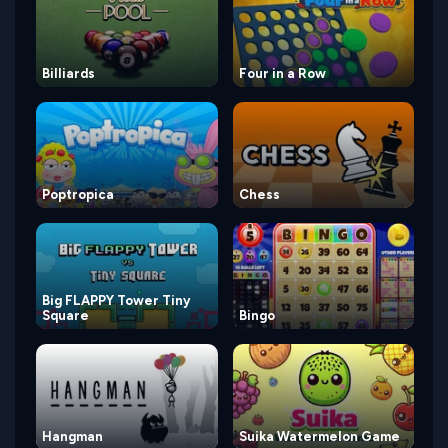
Billiards
Four in a Row
Poptropica
Chess
Big FLAPPY Tower Tiny
Square
Bingo
Hangman
Suika Watermelon Game