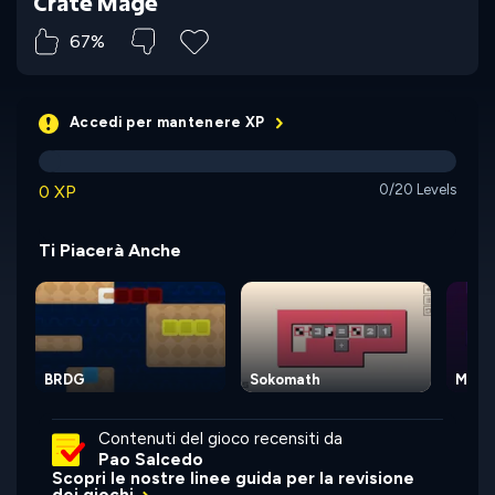
Crate Mage
67%
Accedi per mantenere XP
0 XP
0/20 Levels
Ti Piacerà Anche
BRDG
Sokomath
Magi
Contenuti del gioco recensiti da
Pao Salcedo
Scopri le nostre linee guida per la revisione