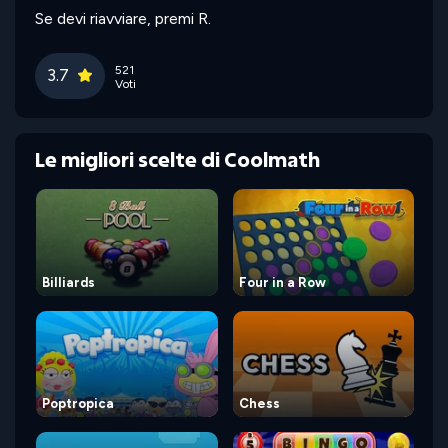
Se devi riavviare, premi R.
521
3.7
Voti
Le migliori scelte di Coolmath
Billiards
Four in a Row
Poptropica
Chess