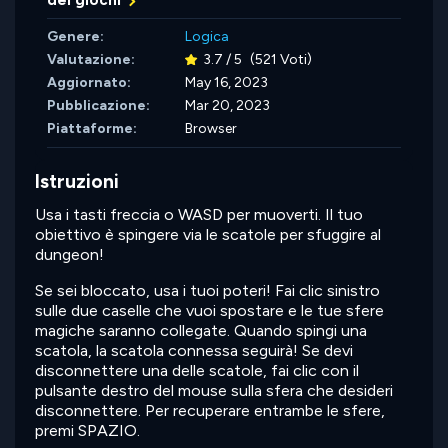
dei giochi
Genere:
Logica
Valutazione:
3.7 / 5
(521 Voti)
Aggiornato:
May 16, 2023
Pubblicazione:
Mar 20, 2023
Piattaforme:
Browser
Istruzioni
Usa i tasti freccia o WASD per muoverti. Il tuo
obiettivo è spingere via le scatole per sfuggire al
dungeon!
Se sei bloccato, usa i tuoi poteri! Fai clic sinistro
sulle due caselle che vuoi spostare e le tue sfere
magiche saranno collegate. Quando spingi una
scatola, la scatola connessa seguirà! Se devi
disconnettere una delle scatole, fai clic con il
pulsante destro del mouse sulla sfera che desideri
disconnettere. Per recuperare entrambe le sfere,
premi SPAZIO.