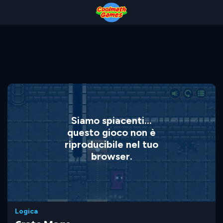
Skip
Skip
Skip
Skip
to
to
to
to
Top
Navigation
Main
Footer
of
Content
Page
Siamo spiacenti...
questo gioco non è
riproducibile nel tuo
browser.
Logica