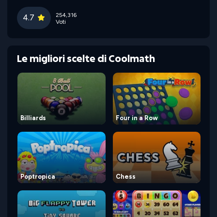
254,316
4.7
Voti
Le migliori scelte di Coolmath
Billiards
Four in a Row
Poptropica
Chess