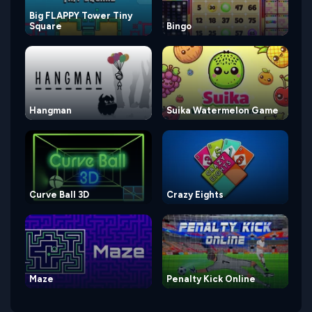
Big FLAPPY Tower Tiny
Square
Bingo
Hangman
Suika Watermelon Game
Curve Ball 3D
Crazy Eights
Maze
Penalty Kick Online