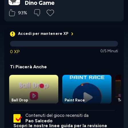
Dino Game
93%
Accedi per mantenere XP
0 XP
0/5 Minuti
Ti Piacerà Anche
Ball Drop
Paint Race
Tower
Contenuti del gioco recensiti da
Pao Salcedo
Scopri le nostre linee guida per la revisione