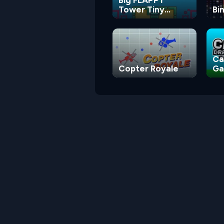
Tower Tiny
Bi
Square
Ca
Copter Royale
G