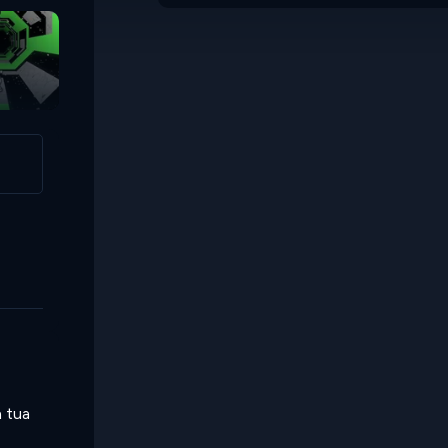
Space Obby
a tua