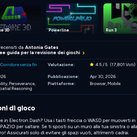
ke 3D
Powerline
Run 3
recensiti da
Antonia Gates
nee guida per la revisione dei giochi
Corridore senza fin
Valutazione:
4.5 / 5
(17,801 Voti)
2026
Pubblicazione:
Apr 30, 2026
lity,
Perseverance,
Piattaforme:
Browser, Mobile
patial Reasoning
oni di gioco
re in Electron Dash? Usa i tasti freccia o WASD per muoverti in
ZIO per saltare. Se ti sposti su un muro alla tua sinistra o all
! Assicurati solo di evitare gli spazi vuoti, altrimenti cadrai.