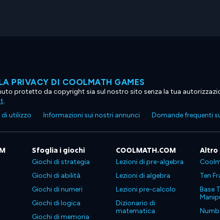
LA PRIVACY DI COOLMATH GAMES
tenuto protetto da copyright sia sul nostro sito senza la tua autorizzaz
ht
.
di utilizzo
Informazioni sui nostri annunci
Domande frequenti su
OM
Sfoglia i giochi
COOLMATH.COM
Altro
Giochi di strategia
Lezioni di pre-algebra
Coolm
Giochi di abilità
Lezioni di algebra
Ten Fr
Giochi di numeri
Lezioni pre-calcolo
Base T
Manipu
Giochi di logica
Dizionario di
matematica
Number
Giochi di memoria