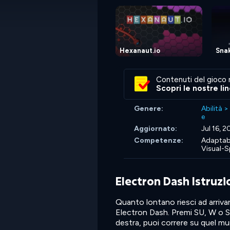
Hexanaut.io
Sna
Contenuti del gioco 
Scopri le nostre li
Genere:
Abilità
>
e
Aggiornato:
Jul 16, 
Competenze:
Adaptabi
Visual-S
Electron Dash Istruzi
Quanto lontano riesci ad arriva
Electron Dash. Premi SU, W o SPA
destra, puoi correre su quel muro