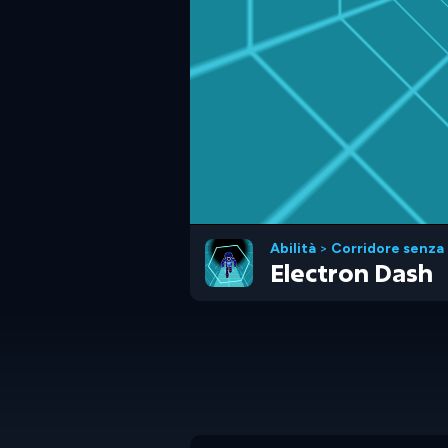
Abilità
>
Corridore senza 
Electron Dash