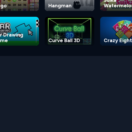
ngo
Hangman
Watermelo
Game
r Drawing
ame
Curve Ball 3D
Crazy Eight