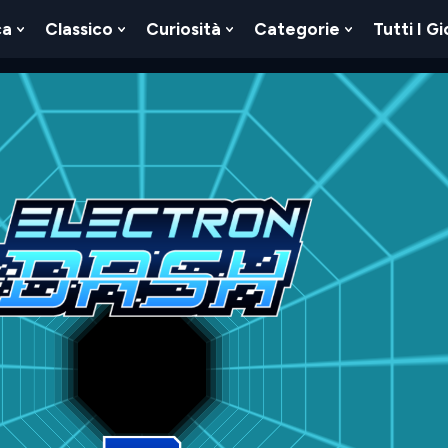
ca
Classico
Curiosità
Categorie
Tutti I Gi
Show
Show
Show
Show
u
Submenu
Submenu
Submenu
Submenu
For
For
For
For
Logica
Classico
Curiosità
Categorie