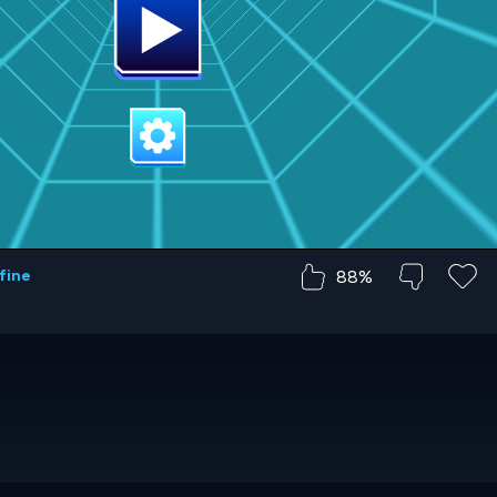
88%
fine