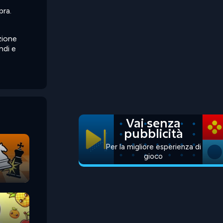
pra.
zione
ndi e
Vai senza
pubblicità
Per la migliore esperienza di
gioco