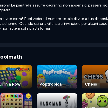
rroni! Le piastrelle azzurre cadranno non appena ci passerai so
lgorare!
ere vite extra! Puoi vedere il numero totale di vite a tua disposi
llo schermo. Quando usi una vita, sarai invincibile per alcuni seco
é non atterri sulla piattaforma.
 Coolmath
ur in a Row
Poptropica
Chess
Suika