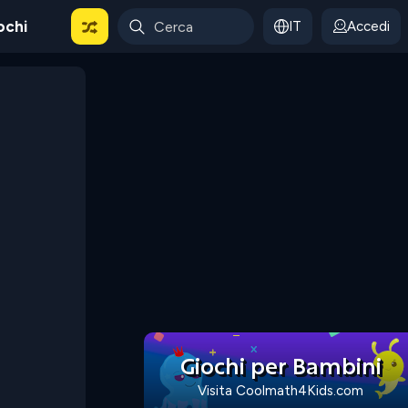
ochi
IT
Accedi
Giochi per Bambini
Visita Coolmath4Kids.com