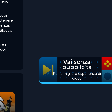
 meno.
puoi
ottenere
renza),
 Blocco
re i
puoi
Vai senza
pubblicità
Per la migliore esperienza di
gioco