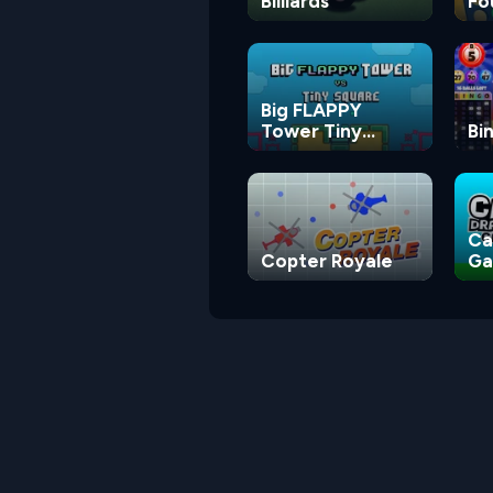
Billiards
Fo
Big FLAPPY
Tower Tiny
Bi
Square
Ca
Copter Royale
G