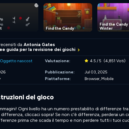
Find the Candy
t
Find the Candy
Winter
recensiti da
Antonia Gates
nee guida per la revisione dei giochi
Oggetto nascost
Valutazione:
4.5 / 5
(4,851 Voti)
2026
Pubblicazione:
Jul 03, 2025
y
Piattaforme:
Browser, Mobile
struzioni del gioco
mmagini! Ogni livello ha un numero prestabilito di differenze tra
 differenza, cliccaci sopra! Se non c'è differenza, perderai un c
ifferenze prima che scada il tempo e non perdere tutti i tuoi cuo