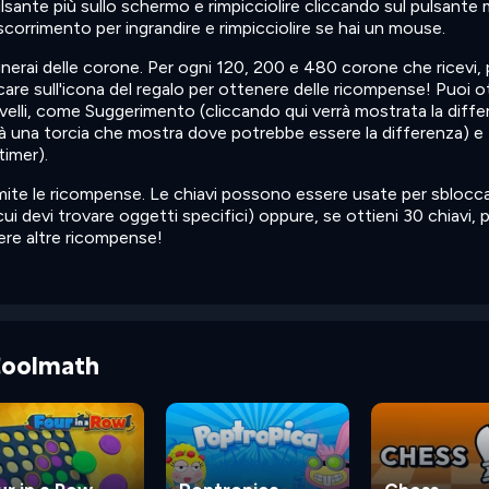
ulsante più sullo schermo e rimpicciolire cliccando sul pulsante
 scorrimento per ingrandire e rimpicciolire se hai un mouse.
nerai delle corone. Per ogni 120, 200 e 480 corone che ricevi, 
ccare sull'icona del regalo per ottenere delle ricompense! Puoi 
ivelli, come Suggerimento (cliccando qui verrà mostrata la diffe
irà una torcia che mostra dove potrebbe essere la differenza) e
timer).
mite le ricompense. Le chiavi possono essere usate per sblocca
 in cui devi trovare oggetti specifici) oppure, se ottieni 30 chiavi, 
nere altre ricompense!
 Coolmath