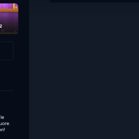
 2
 le
uore.
ri!