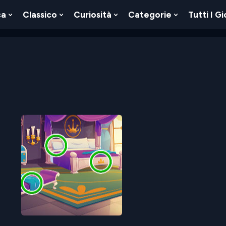
ca
Classico
Curiosità
Categorie
Tutti I Gi
Show
Show
Show
Show
u
Submenu
Submenu
Submenu
Submenu
For
For
For
For
Logica
Classico
Curiosità
Categorie