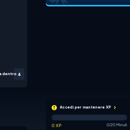
a dentro
3
Accedi per mantenere XP
0 XP
0/20 Minuti
Find the Candy 3
Mind Shapes