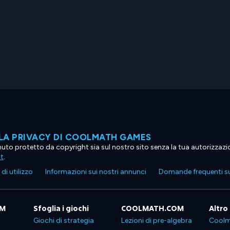
LA PRIVACY DI COOLMATH GAMES
tenuto protetto da copyright sia sul nostro sito senza la tua autorizzaz
ht
.
di utilizzo
Informazioni sui nostri annunci
Domande frequenti su
OM
Sfoglia i giochi
COOLMATH.COM
Altro
Giochi di strategia
Lezioni di pre-algebra
Coolm