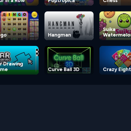
ur in a Row
Poptropica
Chess
Suika
ngo
Hangman
Watermelo
Game
r Drawing
ame
Curve Ball 3D
Crazy Eight