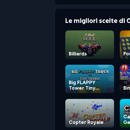
Le migliori scelte di
Billiards
Fo
Big FLAPPY
Tower Tiny
Bi
Square
Ca
Copter Royale
G