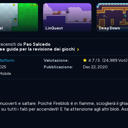
el
LinQuest
Deep Down
recensiti da
Pao Salcedo
nee guida per la revisione dei giochi
Platform
Valutazione:
4.7 / 5
(24,989 Voti)
2025
Pubblicazione:
Dec 22, 2020
Mobile
uoverti e saltare. Poiché Fireblob è in fiamme, scioglierà il ghi
 tutti i falò per accenderli! E fai attenzione agli altri blob. As