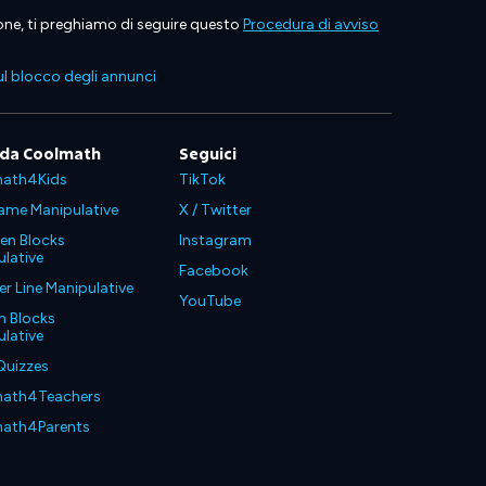
ione, ti preghiamo di seguire questo
Procedura di avviso
l blocco degli annunci
 da Coolmath
Seguici
ath4Kids
TikTok
ame Manipulative
X / Twitter
en Blocks
Instagram
lative
Facebook
 Line Manipulative
YouTube
n Blocks
lative
Quizzes
ath4Teachers
ath4Parents