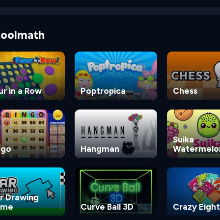
 Coolmath
ur in a Row
Poptropica
Chess
Suika
ngo
Hangman
Watermelo
Game
r Drawing
ame
Curve Ball 3D
Crazy Eight