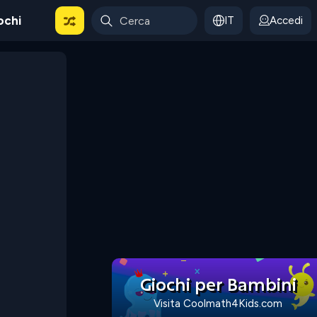
ochi
IT
Accedi
Giochi per Bambini
Visita Coolmath4Kids.com