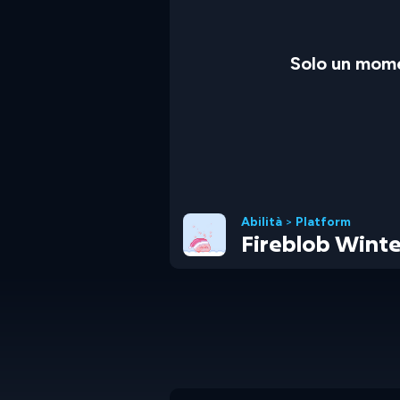
Solo un mome
Abilità
>
Platform
Fireblob Winte