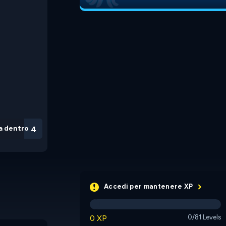
a dentro
3
Accedi per mantenere XP
0 XP
0/81 Levels
Paddle Pals
Get To the Other Side