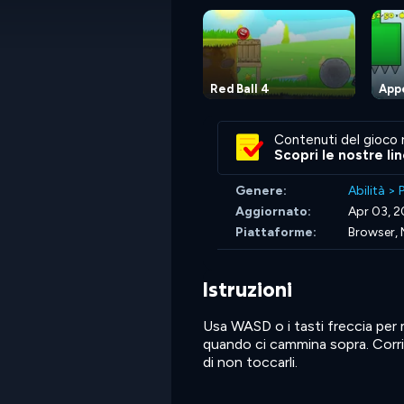
Red Ball 4
App
Contenuti del gioco 
Scopri le nostre li
Genere:
Abilità
>
Aggiornato:
Apr 03, 
Piattaforme:
Browser, 
Istruzioni
Usa WASD o i tasti freccia per m
quando ci cammina sopra. Corri su
di non toccarli.