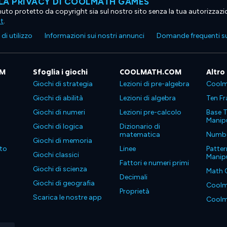
LA PRIVACY DI COOLMATH GAMES
tenuto protetto da copyright sia sul nostro sito senza la tua autorizzaz
ht
.
di utilizzo
Informazioni sui nostri annunci
Domande frequenti su
OM
Sfoglia i giochi
COOLMATH.COM
Altro
Giochi di strategia
Lezioni di pre-algebra
Coolm
Giochi di abilità
Lezioni di algebra
Ten Fr
Giochi di numeri
Lezioni pre-calcolo
Base T
Manipu
Giochi di logica
Dizionario di
matematica
Number
Giochi di memoria
to
Linee
Patter
Giochi classici
Manipu
Fattori e numeri primi
Giochi di scienza
Math 
Decimali
Giochi di geografia
Coolm
Proprietà
Scarica le nostre app
Coolm