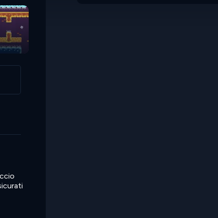
accio
sicurati