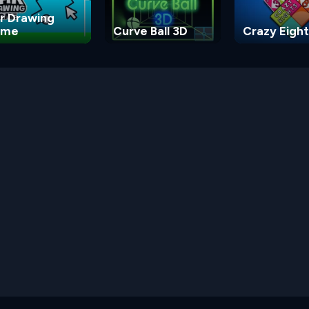
r Drawing
ame
Curve Ball 3D
Crazy Eight