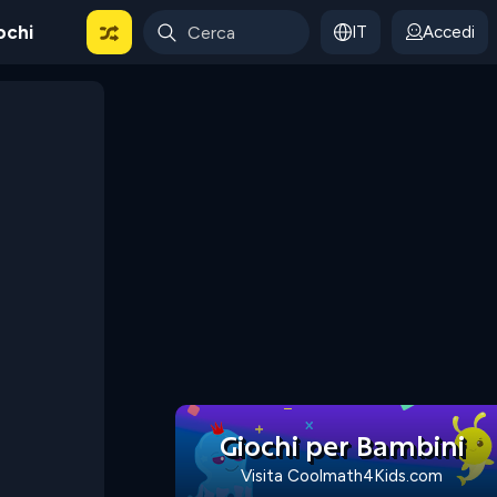
ochi
IT
Accedi
Giochi per Bambini
Visita Coolmath4Kids.com