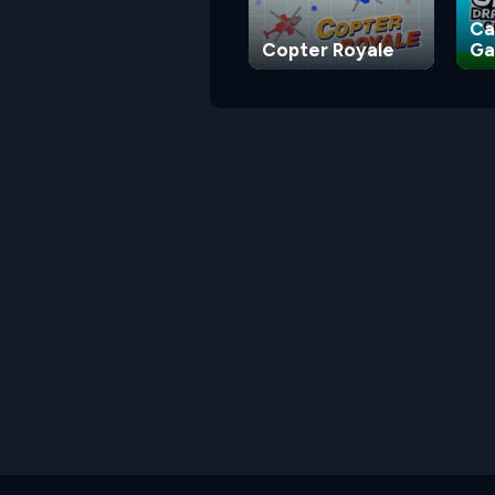
Ca
Copter Royale
G