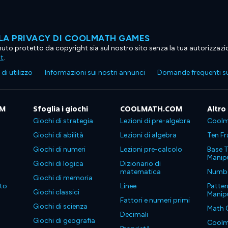
LA PRIVACY DI COOLMATH GAMES
tenuto protetto da copyright sia sul nostro sito senza la tua autorizzaz
ht
.
di utilizzo
Informazioni sui nostri annunci
Domande frequenti su
OM
Sfoglia i giochi
COOLMATH.COM
Altro
Giochi di strategia
Lezioni di pre-algebra
Coolm
Giochi di abilità
Lezioni di algebra
Ten Fr
Giochi di numeri
Lezioni pre-calcolo
Base T
Manipu
Giochi di logica
Dizionario di
matematica
Number
Giochi di memoria
to
Linee
Patter
Giochi classici
Manipu
Fattori e numeri primi
Giochi di scienza
Math 
Decimali
Giochi di geografia
Coolm