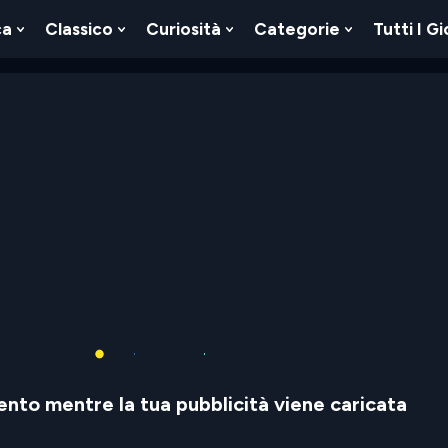
ca
Classico
Curiosità
Categorie
Tutti I Gi
Show
Show
Show
Show
u
Submenu
Submenu
Submenu
Submenu
For
For
For
For
Logica
Classico
Curiosità
Categorie
nto mentre la tua pubblicità viene caricata