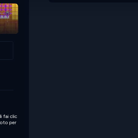
Froggo Coins
fai clic
foto per