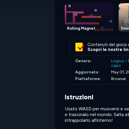
Rolling Magnet
Dood
Contenuti del gioco 
Scopri le nostre li
Genere:
Logica
>
capo
Aggiornato:
May 01, 
Piattaforme:
Browser
Istruzioni
Usato WASD per muoversi e salta
e trascinalo nel mondo. Salta at
intrappolarlo all'interno!