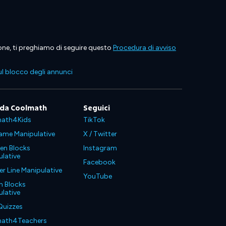
ione, ti preghiamo di seguire questo
Procedura di avviso
l blocco degli annunci
 da Coolmath
Seguici
ath4Kids
TikTok
ame Manipulative
X / Twitter
en Blocks
Instagram
lative
Facebook
 Line Manipulative
YouTube
n Blocks
lative
Quizzes
ath4Teachers