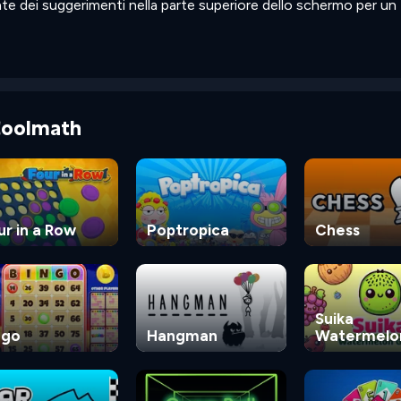
ante dei suggerimenti nella parte superiore dello schermo per un
 Coolmath
ur in a Row
Poptropica
Chess
Suika
ngo
Hangman
Watermelo
Game