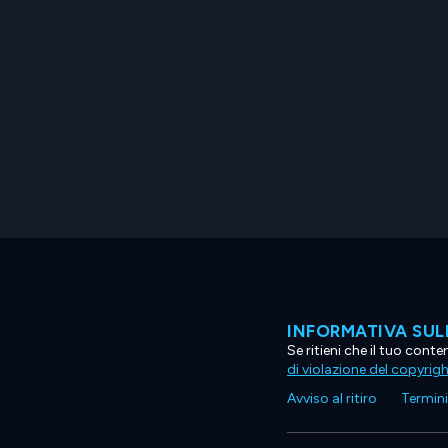
INFORMATIVA SUL
Se ritieni che il tuo con
di violazione del copyrig
Avviso al ritiro
Termini 