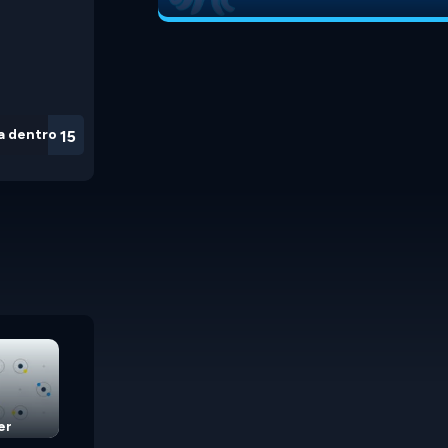
a dentro
15
er
Chainy Chisai Medieval
Laser Overload