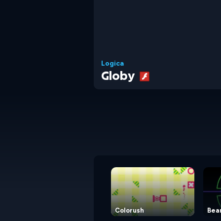
Logica
Globy
Colorush
Bea