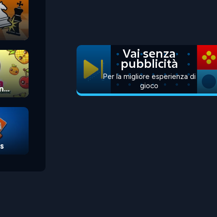
Vai senza
pubblicità
Per la migliore esperienza di
gioco
n
s