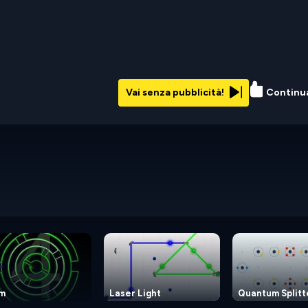
48%
Vai senza pubblicità!
Continu
m
Laser Light
Quantum Splitt