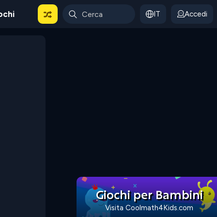
ochi
IT
Accedi
Giochi per Bambini
Visita Coolmath4Kids.com