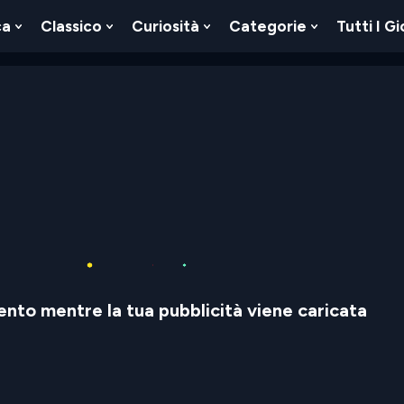
ca
Classico
Curiosità
Categorie
Tutti I Gi
Show
Show
Show
Show
u
Submenu
Submenu
Submenu
Submenu
For
For
For
For
Logica
Classico
Curiosità
Categorie
nto mentre la tua pubblicità viene caricata