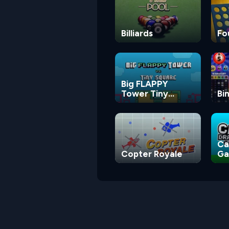
Billiards
Fo
Big FLAPPY
Tower Tiny
Bi
Square
Ca
Copter Royale
G