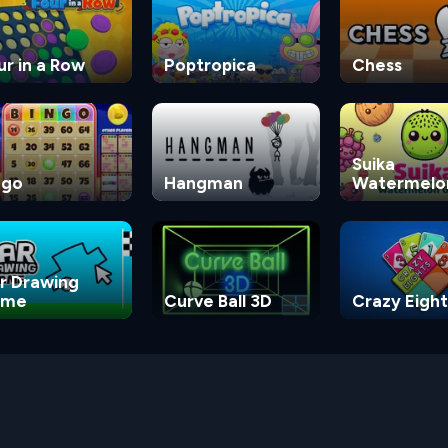
ur in a Row
Poptropica
Chess
Suika
ngo
Hangman
Watermelo
Game
r Drawing
ame
Curve Ball 3D
Crazy Eight