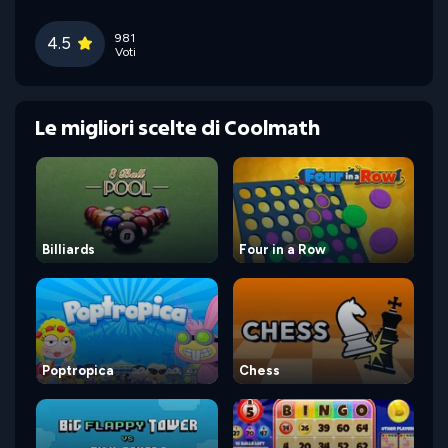
981
4.5
Voti
Le migliori scelte di Coolmath
Billiards
Four in a Row
Poptropica
Chess