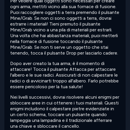
Per vedere quali oggetti sono necessari per creare
ogni arma, mettiti vicino alla sua fornace di fusione.
Puoi raccogliere oggetti a terra premendo il pulsante
Mine/Grab. Se non ci sono oggetti a terra, dovrai
estrarre i materiali! Tieni premuto il pulsante
Mine/Grab vicino a una pila di materiali per estrarli.
Una volta che hai abbastanza materiali, puoi metterli
nella fornace di fusione toccando il pulsante
Mine/Grab. Se non ti serve un oggetto che stai
tenendo, tocca il pulsante Drop per lasciarlo cadere.
Dopo aver creato la tua arma, è il momento di
attaccare! Tocca il pulsante Attacca per attaccare
l'albero e le sue radici. Assicurati di non calpestare le
radici o di avvicinarti troppo all'albero. Farlo potrebbe
essere pericoloso per la tua salute!
Nei livelli successivi, dovrai risolvere alcuni enigmi per
sbloccare aree in cui ottenere i tuoi materiali. Questi
enigmi includono il calpestare pietre evidenziate in
un certo schema, toccare un pulsante quando
lampeggia una lampadina e il tradizionale afferrare
una chiave e sbloccare il cancello.