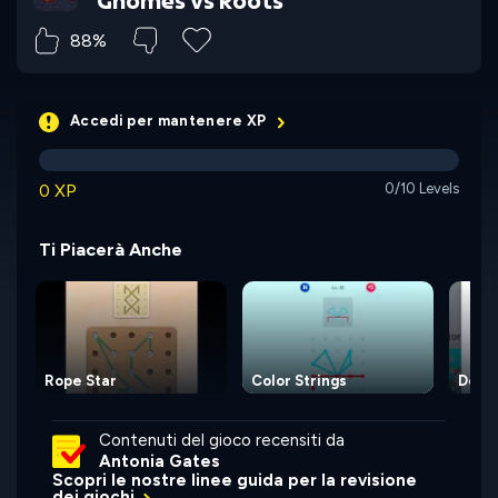
Gnomes vs Roots
88%
Accedi per mantenere XP
0 XP
0/10 Levels
Ti Piacerà Anche
Rope Star
Color Strings
Detec
Contenuti del gioco recensiti da
Antonia Gates
Scopri le nostre linee guida per la revisione
dei giochi