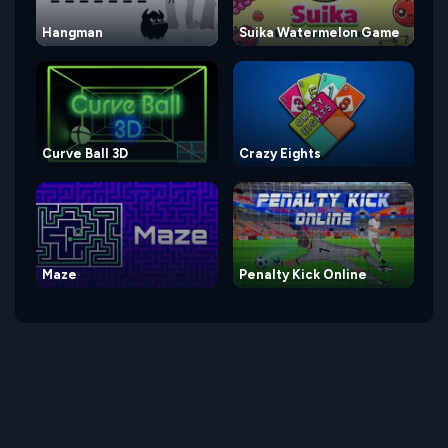
Hangman
Suika Watermelon Game
Curve Ball 3D
Crazy Eights
Maze
Penalty Kick Online