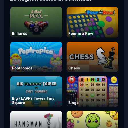
Billiards
Four in a Row
Poptropica
Chess
Big FLAPPY Tower Tiny
Square
Bingo