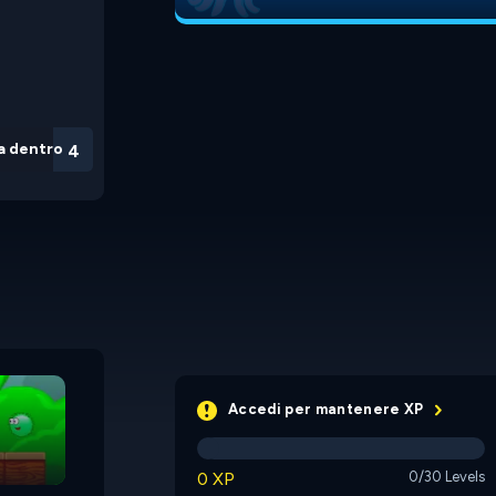
a dentro
3
Frizzle Fraz 2
Jump n Bump
Accedi per mantenere XP
0 XP
0/30 Levels