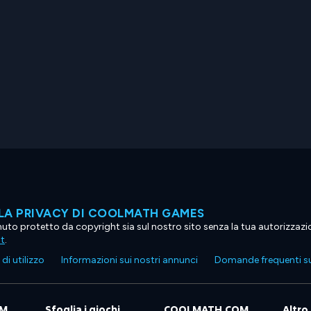
LA PRIVACY DI COOLMATH GAMES
tenuto protetto da copyright sia sul nostro sito senza la tua autorizzaz
ht
.
di utilizzo
Informazioni sui nostri annunci
Domande frequenti su
OM
Sfoglia i giochi
COOLMATH.COM
Altro