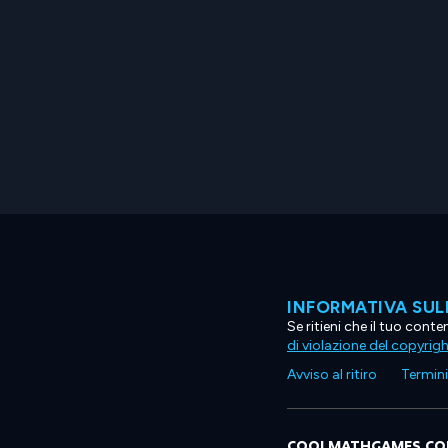
INFORMATIVA SUL
Se ritieni che il tuo con
di violazione del copyrig
Avviso al ritiro
Termini 
COOLMATHGAMES.C