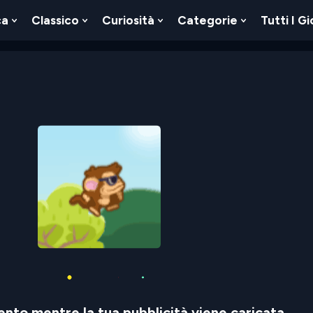
ca
Classico
Curiosità
Categorie
Tutti I Gi
Show
Show
Show
Show
u
Submenu
Submenu
Submenu
Submenu
For
For
For
For
Logica
Classico
Curiosità
Categorie
nto mentre la tua pubblicità viene caricata