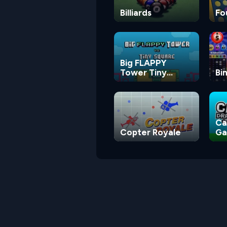
Billiards
Fo
Big FLAPPY
Tower Tiny
Bi
Square
Ca
Copter Royale
G