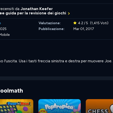
recensiti da
Jonathan Keefer
nee guida per la revisione dei giochi
e
Valutazione:
4.2 / 5
(1,415 Voti)
2025
Pubblicazione:
Mar 01, 2017
Mobile
so l'uscita. Usa i tasti freccia sinistra e destra per muovere Joe.
 Coolmath