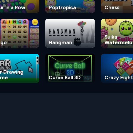
ur in a Row
Poptropica
Chess
Suika
ngo
Hangman
Watermelo
Game
r Drawing
ame
Curve Ball 3D
Crazy Eight