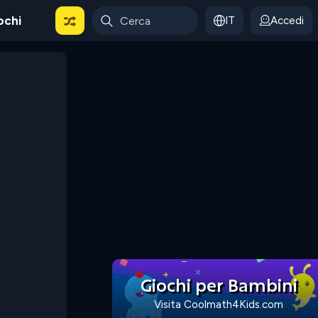
ochi
IT
Accedi
Giochi per Bambini
Visita Coolmath4Kids.com